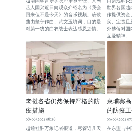
越南国家音乐学院声乐系主任、人民
自新冠肺炎
艺人国兴近日向观众介绍名为《我会
世界各国越
回来但不是今天》的音乐视频。该歌
作提供资金
曲由坚宁作曲、武文玉填词，目的是
实、宝贵且
对第一线的白衣战士表达感恩之情。
外越侨对国
互爱精神。
老挝各省仍然保持严格的防
柬埔寨高
疫措施
的防疫工
08/06/2021 08:38
09/06/2021 07
越通社驻万象记者报道，尽管近几天
在东盟与中