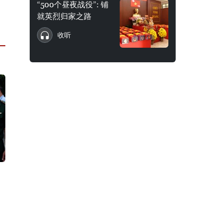
“500个昼夜战役”: 铺
就英烈归家之路
收听