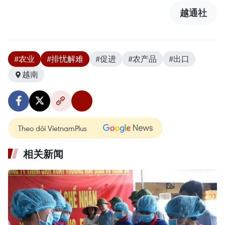
越通社
#农业
#排忧解难
#促进
#农产品
#出口
越南
Theo dõi VietnamPlus
相关新闻