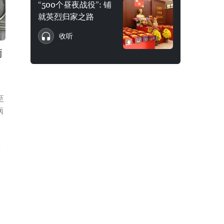
“500个昼夜战役”: 铺
就英烈归家之路
收听
南
至
病
区