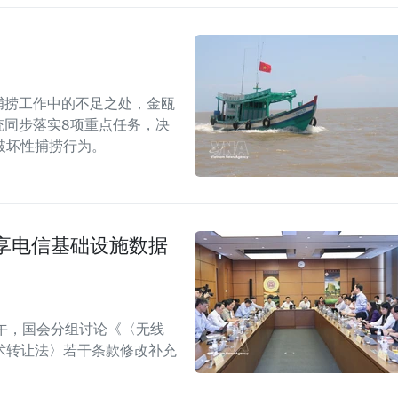
捕捞工作中的不足之处，金瓯
统同步落实8项重点任务，决
破坏性捕捞行为。
享电信基础设施数据
午，国会分组讨论《〈无线
术转让法〉若干条款修改补充