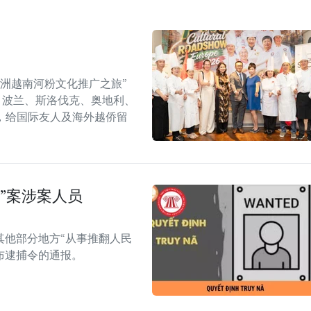
年欧洲越南河粉文化推广之旅”
6）在捷克、波兰、斯洛伐克、奥地利、
，给国际友人及海外越侨留
”案涉案人员
其他部分地方“从事推翻人民
布逮捕令的通报。