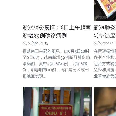
新冠肺炎疫情：6日上午越南
新冠肺炎
新增39例确诊病例
转型适应
06/06/2021 01:53
06/06/2021 01
据越南卫生部的消息，自6月5日18时
在新冠疫情
至6日6时，越南新增39例新冠肺炎确
多家企业和
诊病例，其中北江省21例，北宁省8
运营方式转
例，胡志明市10例，均在隔离区或封
途径和措施
锁地区发现。
业革命趋势