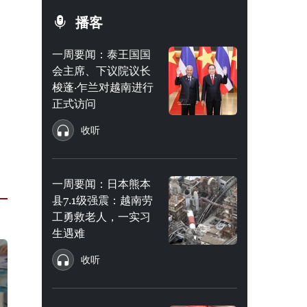
播客
一周要闻：泰王国国
会主席、下议院议长
梭蓬·乍兰对越南进行
正式访问
收听
一周要闻：日本熊本
县7.1级强震：越南劳
工勇救老人，一实习
生遇难
收听