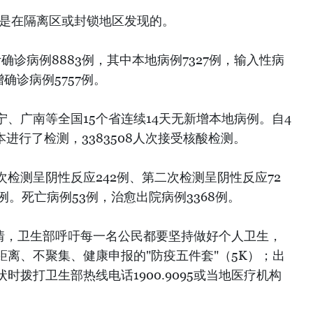
例是在隔离区或封锁地区发现的。
确诊病例8883例，其中本地病例7327例，输入性病
增确诊病例5757例。
、广南等全国15个省连续14天无新增本地病例。自4
样本进行了检测，3383508人次接受核酸检测。
检测呈阴性反应242例、第二次检测呈阴性反应72
例。死亡病例53例，治愈出院病例3368例。
疫情，卫生部呼吁每一名公民都要坚持做好个人卫生，
离、不聚集、健康申报的"防疫五件套"（5K）；出
时拨打卫生部热线电话1900.9095或当地医疗机构
）