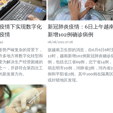
疫情下实现数字化
新冠肺炎疫情：6日上午越
疫情
新增102例确诊病例
:42
06/06/2021 07:26
形势严峻复杂的背景下，
据越南卫生部的消息，自6月6日6时
许多地方将数字化转型和
12时，越南新增102例新冠肺炎确诊
变为解决生产经营困难的
例，包括北江省69例，北宁省14例，
之一，开辟符合第四次工
胡志明市10例，河静省5例，河内省2
的新发展方向。
例和平阳省2例。其中100例在隔离
或封锁地区发现。