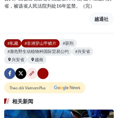
省，被该省人民法院判处16年监禁。（完）
越通社
#私藏
#非洲穿山甲鳞片
#获刑
#濒危野生动植物种国际贸易公约
#兴安省
兴安省
越南
Theo dõi VietnamPlus
相关新闻