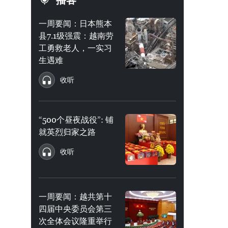
播客
一周要闻：日本熊本
县7.1级强震：越南劳
工勇救老人，一实习
生遇难
收听
“500个昼夜战役”: 铺
就英烈归家之路
收听
一周要闻：越共第十
四届中央委员会第三
次全体会议隆重举行