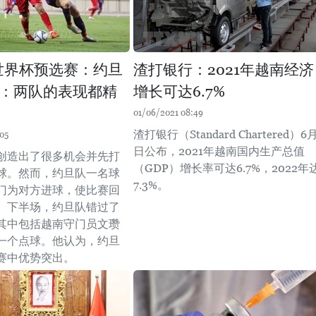
年世界杯预选赛：约旦
渣打银行：2021年越南经济
：两队的表现都精
增长可达6.7%
01/06/2021 08:49
渣打银行（Standard Chartered）6
05
日公布，2021年越南国内生产总值
创造出了很多机会并先打
（GDP）增长率可达6.7%，2022年
球。然而，约旦队一名球
7.3%。
门为对方进球，使比赛回
。下半场，约旦队错过了
其中包括越南守门员文瓒
一个点球。他认为，约旦
赛中优势突出。