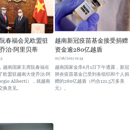
阮春福会见欧盟驻
越南新冠疫苗基金接受捐赠
乔治·阿里贝蒂
资金逾280亿越盾
13
02/06/2021 01:54
午，越南国家主席阮春福在
越南国家金库6月1日下午透露，新冠
了欧盟驻越南大使乔治·阿
肺炎疫苗基金已受到各组织和个人捐
gio Aliberti），就越南
赠的280亿越盾（约合121.5万多美
交换意见。
元）。