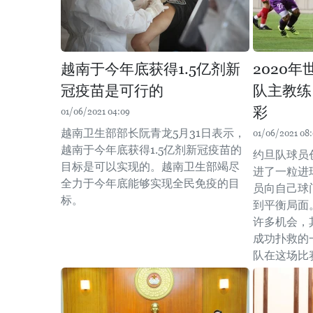
越南于今年底获得1.5亿剂新
2020
冠疫苗是可行的
队主教练
彩
01/06/2021 04:09
越南卫生部部长阮青龙5月31日表示，
01/06/2021 08:
越南于今年底获得1.5亿剂新冠疫苗的
约旦队球员
目标是可以实现的。越南卫生部竭尽
进了一粒进
全力于今年底能够实现全民免疫的目
员向自己球
标。
到平衡局面
许多机会，
成功扑救的
队在这场比