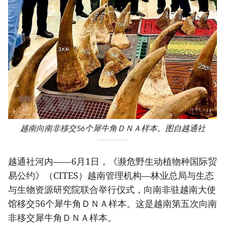
越南向南非移交56个犀牛角ＤＮＡ样本。图自越通社
越通社河内——6月1日，《濒危野生动植物种国际贸
易公约》（CITES）越南管理机构—林业总局与生态
与生物资源研究院联合举行仪式，向南非驻越南大使
馆移交56个犀牛角ＤＮＡ样本。这是越南第五次向南
非移交犀牛角ＤＮＡ样本。