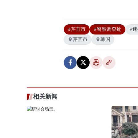
#芹苴市
#警察调查处
#逮
芹苴市
韩国
相关新闻