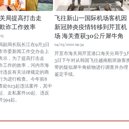
关局提高打击走
飞往新山一国际机场客机因
欺诈工作效率
新冠肺炎疫情转移到芹苴机
场 海关查获30公斤犀牛角
15
局副局长阮长江在9月3日
04/03/2020 09:54
市市委新闻工作交办会上
芹苴市海关局芹苴港口海关分局于3
表示，为了提高打击走
3日下午对从韩国飞往越南航班旅客
诈工作的效率，河内市海
带的疑似犀牛角赃物进行调查并办理
对违反有关法律规定的商
鉴定手续。
行为进行检查。今年前8
查处623起违法案件，其中
起、走私案件10起、违反
594起。