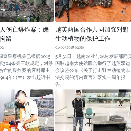
0人伤亡爆炸案：嫌
越英两国合作共同加强对野
拘留
生动植物的保护工作
:02
01/06/2018 02:50
查警察机关已根据2015
5月31日，越南农业与农村发展部同
第304条第三款规定，对涉
国驻越南大使馆联合举行了越英双边
人伤亡的爆炸案的废料库主
会议暨公布《关于打击野生动植物非
964年出生）发出起诉书
法交易的河内宣言》落实一周年报
告。