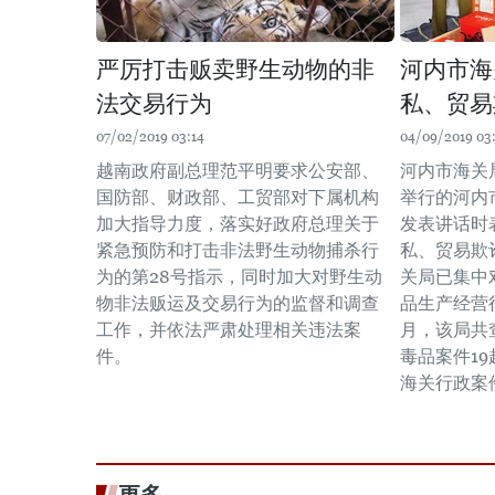
严厉打击贩卖野生动物的非
河内市海
法交易行为
私、贸易
07/02/2019 03:14
04/09/2019 03:
越南政府副总理范平明要求公安部、
河内市海关
国防部、财政部、工贸部对下属机构
举行的河内
加大指导力度，落实好政府总理关于
发表讲话时
紧急预防和打击非法野生动物捕杀行
私、贸易欺
为的第28号指示，同时加大对野生动
关局已集中
物非法贩运及交易行为的监督和调查
品生产经营
工作，并依法严肃处理相关违法案
月，该局共
件。
毒品案件19
海关行政案件