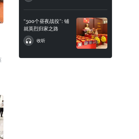
“500个昼夜战役”: 铺
就英烈归家之路
收听
英