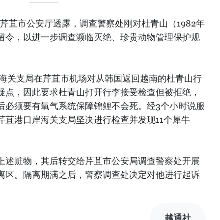
据芹苴市公安厅透露，调查警察处刚对杜青山（1982年
留令，以进一步调查濒临灭绝、珍贵动物管理保护规
口岸海关支局在芹苴市机场对从韩国返回越南的杜青山行
疑点，因此要求杜青山打开行李接受检查但被拒绝，
后必须要有氧气系统保障锦鲤不会死。经3个小时说服
芹苴港口岸海关支局坚决进行检查并发现11个犀牛
上述赃物，其后转交给芹苴市公安局调查警察处开展
离区。隔离期满之后，警察调查处决定对他进行起诉
越通社