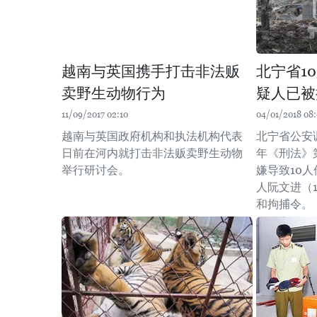
越南与英国携手打击非法贩
北宁省1
卖野生动物行为
疑人已被
11/09/2017 02:10
04/01/2018 08
越南与英国政府机构和执法机构代表
北宁省公安调
日前在河内就打击非法贩卖野生动物
年《刑法》
举行​研讨会。
嫌导致10
人阮文进（1
和拘捕令。