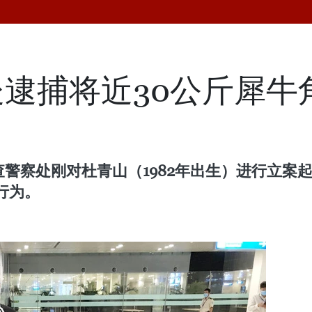
逮捕将近30公斤犀牛
查警察处刚对杜青山（1982年出生）进行立
行为。