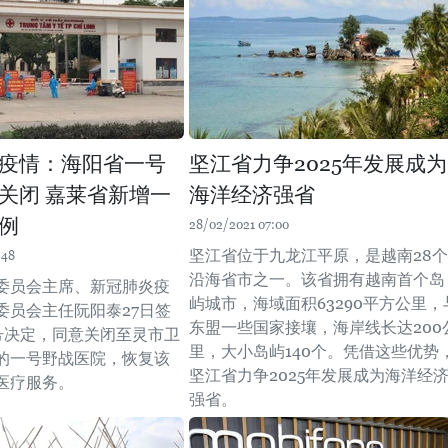
疫情：海阳省一号
坚江省力争2025年发展成为
关闭 嘉莱省新增一
海洋经济强省
例
28/02/2021 07:00
坚江省位于九龙江平原，是越南28个
:48
沿海省市之一。该省拥有越南首个岛
委员会主席、新冠肺炎疫
屿城市，海域面积63290平方公里，
委员会主任阮阳泰27日签
东盟一些国家接壤，海岸线长达200
7号决定，同意关闭至灵市卫
里，大小岛屿140个。凭借这些优势
的一号野战医院，恢复该
坚江省力争2025年发展成为海洋经
医疗服务。
强省。