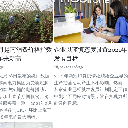
年2月越南消费价格指数
企业以谨慎态度设置2021年
年来新高
发展目标
51
28/02/2021 08:39
总局28日发布的统计数据
2021年新冠肺炎疫情继续给企业界的
越南电力集团为受新冠肺
生产经营活动产生不小影响。然而，
的客户实施的电价援助计
各家企业已经就在发展计划制定工作
，加上春节期间粮食、食
中划出不同应对情景，旨在实现力所
服务费上涨，2021年2月
能及的目标。
格指数（CPI）环比上涨了
这是8年来的最大增幅。