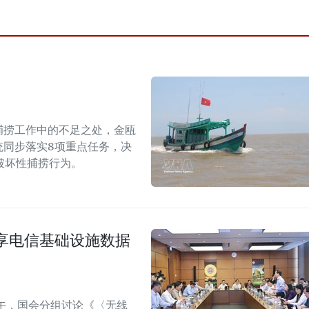
捕捞工作中的不足之处，金瓯
统同步落实8项重点任务，决
破坏性捕捞行为。
享电信基础设施数据
午，国会分组讨论《〈无线