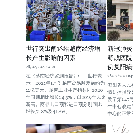
世行突出阐述给越南经济增
新冠肺炎
长产生影响的因素
野战医院
例复阳病
28/02/2021 04:01
在《越南经济监测报告》中，世行表
28/02/2021 04
示，2021年1月份越南贸易顺差额约为
海阳省人民
11亿美元。越南工业生产指数同2020
情防控指导
年同期相比增长24.5%，创2019年以来
发了第64
新高。商品出口额和进口额分别同比
生中心改建
增长51.8%及41.8%。
中心的正常