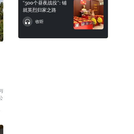
“500个昼夜战役”: 铺
就英烈归家之路
收听
与
公
，
济