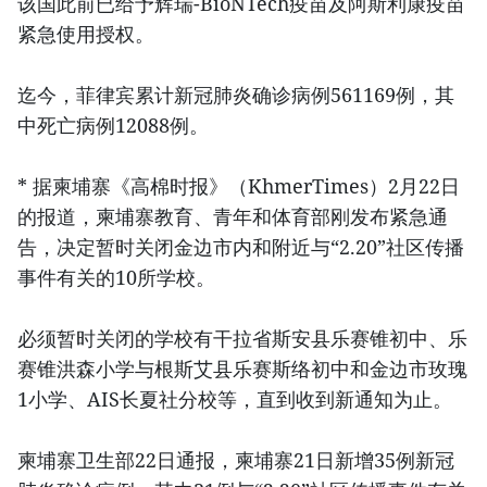
该国此前已给予辉瑞-BioNTech疫苗及阿斯利康疫苗
紧急使用授权。
迄今，菲律宾累计新冠肺炎确诊病例561169例，其
中死亡病例12088例。
* 据柬埔寨《高棉时报》（KhmerTimes）2月22日
的报道，柬埔寨教育、青年和体育部刚发布紧急通
告，决定暂时关闭金边市内和附近与“2.20”社区传播
事件有关的10所学校。
必须暂时关闭的学校有干拉省斯安县乐赛锥初中、乐
赛锥洪森小学与根斯艾县乐赛斯络初中和金边市玫瑰
1小学、AIS长夏社分校等，直到收到新通知为止。
柬埔寨卫生部22日通报，柬埔寨21日新增35例新冠