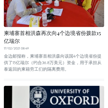
柬埔寨首相洪森再次向4个边境省份拨款15
亿瑞尔
17/02/2021 08:49
金边邮报称，柬埔寨首相洪森向该国4个边境省份提
供了15亿瑞尔（约合36.8万美元）资金，用于承担从
泰返回的柬籍劳工们的隔离费用。