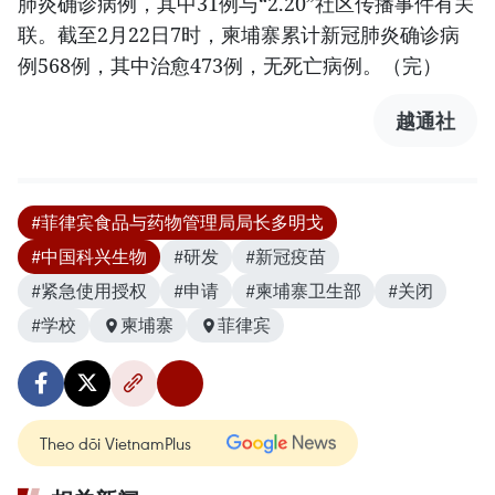
肺炎确诊病例，其中31例与“2.20”社区传播事件有关
联。截至2月22日7时，柬埔寨累计新冠肺炎确诊病
例568例，其中治愈473例，无死亡病例。（完）
越通社
#菲律宾食品与药物管理局局长多明戈
#中国科兴生物
#研发
#新冠疫苗
#紧急使用授权
#申请
#柬埔寨卫生部
#关闭
#学校
柬埔寨
菲律宾
Theo dõi VietnamPlus