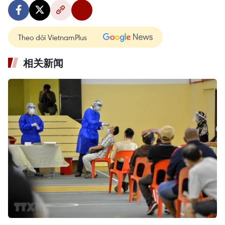
Theo dõi VietnamPlus
相关新闻