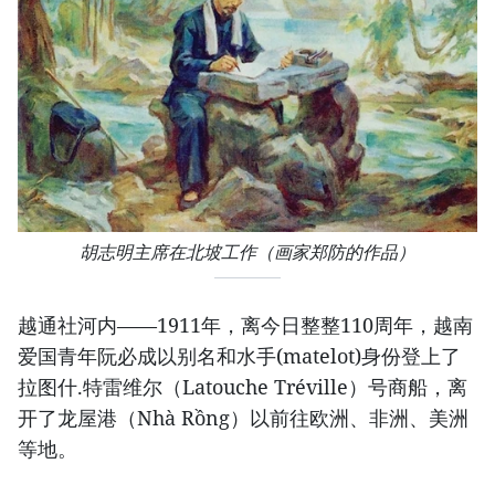
胡志明主席在北坡工作（画家郑防的作品）
越通社河内——1911年，离今日整整110周年，越南
爱国青年阮必成以别名和水手(matelot)身份登上了
拉图什.特雷维尔（Latouche Tréville）号商船，离
开了龙屋港（Nhà Rồng）以前往欧洲、非洲、美洲
等地。