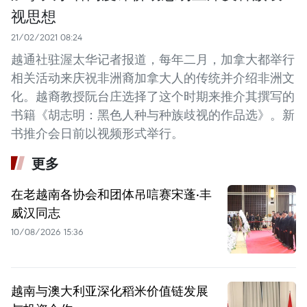
视思想
21/02/2021 08:24
越通社驻渥太华记者报道，每年二月，加拿大都举行
相关活动来庆祝非洲裔加拿大人的传统并介绍非洲文
化。越裔教授阮台庄选择了这个时期来推介其撰写的
书籍《胡志明：黑色人种与种族歧视的作品选》。新
书推介会日前以视频形式举行。
更多
在老越南各协会和团体吊唁赛宋蓬·丰
威汉同志
10/08/2026 15:36
越南与澳大利亚深化稻米价值链发展