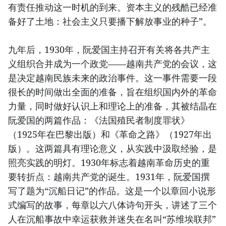
有责任推动这一时机的到来。资本主义的残酷已经准
备好了土地：社会主义只要播下解放事业的种子”。
九年后，1930年，阮爱国主持召开有关将各共产主
义组织合并成为一个政党——越南共产党的会议，这
是决定越南民族未来的政治事件。这一事件需要一段
很长的时间做出全面的准备，旨在组织国内外的革命
力量，同时做好认识上和理论上的准备，其被结晶在
阮爱国的两篇作品：《法国殖民者制度罪状》
（1925年在巴黎出版）和《革命之路》（1927年出
版）。这两篇具有理论意义，从实践中汲取经验，是
照亮实践的明灯。1930年标志着越南革命历史的重
要转折点：越南共产党的诞生。1931年，阮爱国撰
写了题为“沉船日记”的作品。这是一个以章回小说形
式编写的故事，每章以六八体诗句开头，讲述了三个
人在沉船事故中幸运获救并迷失在名叫“苏维埃联邦”