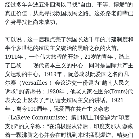
经过多年奔波五洲四海以寻找“自由、平等、博爱”的
真正价值，从此寻找救国救民之路。这条路老前辈已
舍身寻找但尚未成功。
可以说，这一启程点亮了我国长达千年的封建制度和
半个多世纪的殖民主义统治的黑暗之夜的火苗。
1911年，一个伟大旅程的开始，21岁的青年，踏上
了巴黎——现代资本主义的中心，同时是国际共产主
义运动的中心。1919年，阮必成以阮爱国之名向凡
尔赛（Versailles ）会议递交一份题为“越南人民之
诉求”的请愿书；1920年，他老人家在图尔(Tours)代
表大会上发表了严厉谴责殖民主义的讲话。1921
年，离今100周年，阮爱国在共产主义杂志
（LaReve Communiste）第14期上刊登题为“印度
支那”的文章称：“在消极服从背后，印度支那人隐藏
着一颗沸腾之心并会在时机到来时猛烈爆炸。精英们