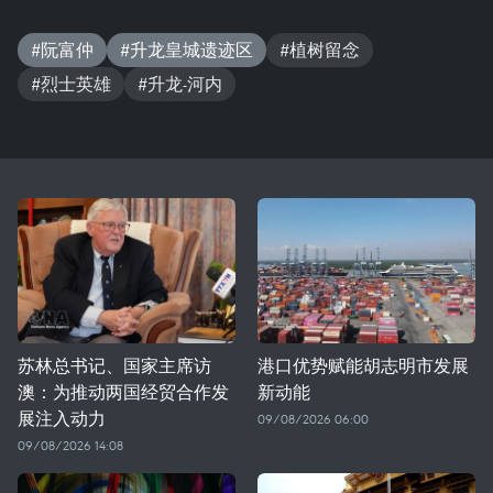
#阮富仲
#升龙皇城遗迹区
#植树留念
#烈士英雄
#升龙-河内
苏林总书记、国家主席访
港口优势赋能胡志明市发展
澳：为推动两国经贸合作发
新动能
展注入动力
09/08/2026 06:00
09/08/2026 14:08