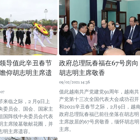
领导值此辛丑春节
政府总理阮春福在67号房向
瞻仰胡志明主席遗
胡志明主席敬香
09/02/2021 14:36
值此越南共产党建党91周年，越南共
:07
产党第十三次全国代表大会成功召开
节来临之际，2 月9日上
和2021辛丑春节之际，2月9日，越
央委员会、国会、国家主
政府总理阮春福已前往坐落在胡志明
祖国阵线中央委员会代表
主席故居的67号房敬香，缅怀胡志明
明主席陵墓敬献花圈，并
主席。
志明主席遗容。