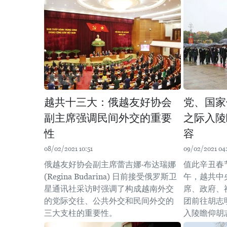
越共十三大：俄越友好协会
党、国家
副主席强调民间外交的重要
之际入陵
性
容
08/02/2021 10:51
09/02/2021 04
俄越友好协会副主席蕾吉娜·布达瑞娜
值此辛丑春
(Regina Budarina) 日前接受俄罗斯卫
午，越共中
星通讯社采访时强调了构成越南外交
席、政府、
的党际交往、公共外交和民间外交的
团前往胡志
三大支柱的重要性。
入陵瞻仰胡