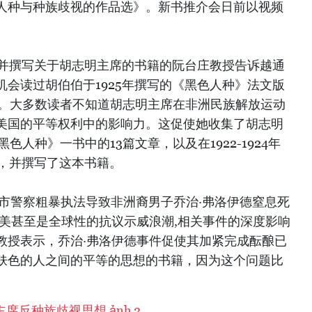
人种与种族歧视的作品选》。新书推介会日前以视频
究并撰写关于胡志明主席的书籍的阮台庄教授告诉越通
会读过胡伯伯于1925年撰写的《黑色人种》法文版
版。大多数读者不知道胡志明主席在非洲民族解放运动
美国的平等权利中的影响力。这促使她收集了胡志明
色人种》一书中的13篇文章，以及在1922-1924年
文章，并撰写了这本书籍。
市警察粗暴执法导致非洲裔男子乔治·弗洛伊德窒息死
全美甚至是全球性的抗议示威浪潮,相关事件的深度影响
教授表示，乔治·弗洛伊德事件促使其加紧完成酝酿已
肤色的人之间的平等的思想的书籍，因为这个问题比