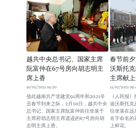
越共中央总书记、国家主席
春节前夕
阮富仲在67号房向胡志明主
沃斯托克
席上香
主席献上
10/02/2021 04:20
11/02/2021 09:
值此越南共产党建党91周年和2021辛
《人民报》
丑春节到来之际，2月10日，越共中央
迪沃斯托克
总书记、国家主席阮富仲前往坐落于
往坐落在远
主席府胡志明主席遗迹的67号房向胡
名字命名的
志明主席上香。
上鲜花。