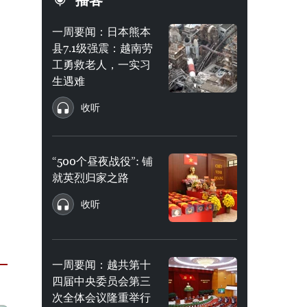
播客
一周要闻：日本熊本
县7.1级强震：越南劳
工勇救老人，一实习
生遇难
收听
“500个昼夜战役”: 铺
就英烈归家之路
收听
一周要闻：越共第十
四届中央委员会第三
次全体会议隆重举行