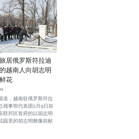
旅居俄罗斯符拉迪
的越南人向胡志明
鲜花
49
报道，越南驻俄罗斯符拉
总领事馆代表团2月9日前
东联邦区首府的以胡志明
花园里的胡志明雕像前献