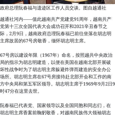
政府总理阮春福与遗迹区工作人员交谈。图自越通社
越通社河内——值此越南共产党建党91周年，越南共产
党第十三次全国代表大会成功召开和2021辛丑春节之
际，2月9日，越南政府总理阮春福已前往坐落在胡志明
主席故居的67号房敬香，缅怀胡志明主席。
67号房以建设年限（1967年）命名，按照越共中央政治
局的指示为胡志明建造，以便在美国在越南北部开展破
坏性战争时为了胡志明主席躲避炸弹而建造的安全办公
场所。胡志明主席在67号房接待赴北部开会和工作的南
方中央局和第五军区领导。胡志明主席于1969年9月2日9
时47分在这里去世。
阮春福已代表党、国家领导以及全国同胞和同志们，在
胡志明主席香案前鞠躬敬香，对越南民族伟大领袖胡志