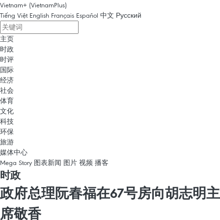
Vietnam+ (VietnamPlus)
Tiếng Việt
English
Français
Español
中文
Русский
主页
时政
时评
国际
经济
社会
体育
文化
科技
环保
旅游
媒体中心
Mega Story
图表新闻
图片
视频
播客
时政
政府总理阮春福在67号房向胡志明主
席敬香