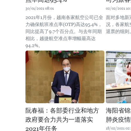
30/01/2021 08:01
02/02/2021 10
2021年1月份，越南各家航空公司已全
面对多地新
力确保航班准点率(OTP)高达95.4%，
况，各家航
同比提高了9.7个百分点。与去年同期
退票的细则
相比，越捷航空准点率增幅最高达
94.2%。
阮春福：各部委行业和地方
海阳省锦
政府要合力共为一道落实
肺炎疫情
2021年任务
18/02/2021 02: