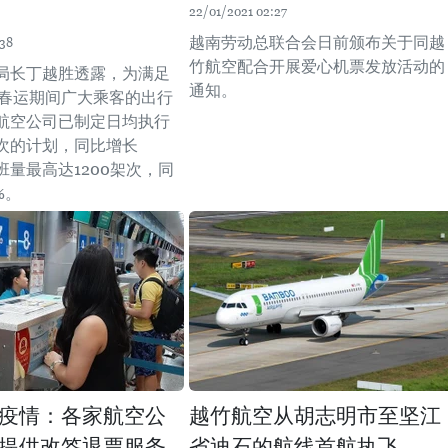
22/01/2021 02:27
越南劳动总联合会日前颁布关于同越
:38
竹航空配合开展爱心机票发放活动的
局长丁越胜透露，为满足
通知。
丑年春运期间广大乘客的出行
航空公司已制定日均执行
次的计划，同比增长
班量最高达1200架次，同
%。
疫情：各家航空公
越竹航空从胡志明市至坚江
提供改签退票服务
省迪石的航线首航执飞