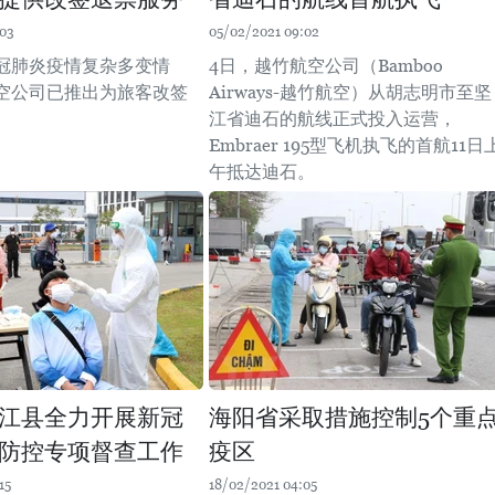
:03
05/02/2021 09:02
冠肺炎疫情复杂多变情
4日，越竹航空公司（Bamboo
空公司已推出为旅客改签
Airways-越竹航空）从胡志明市至坚
。
江省迪石的航线正式投入运营，
Embraer 195型飞机执飞的首航11日
午抵达迪石。
江县全力开展新冠
海阳省采取措施控制5个重
防控专项督查工作
疫区
15
18/02/2021 04:05