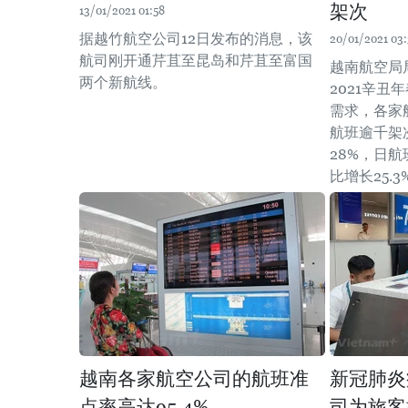
架次
13/01/2021 01:58
据越竹航空公司12日发布的消息，该
20/01/2021 03
航司刚开通芹苴至昆岛和芹苴至富国
越南航空局
两个新航线。
2021辛
需求，各家
航班逾千架
28%，日航
比增长25.3
越南各家航空公司的航班准
新冠肺炎
点率高达95.4%
司为旅客