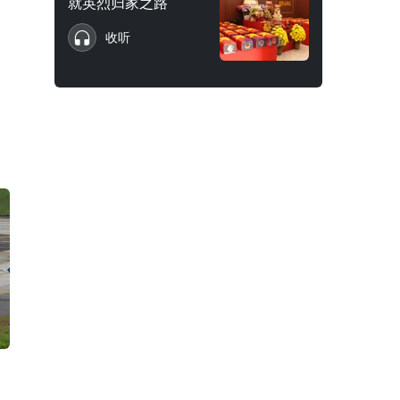
就英烈归家之路
收听