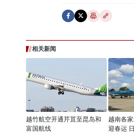
相关新闻
越竹航空开通芹苴至昆岛和
越南各家
富国航线
迎春运 