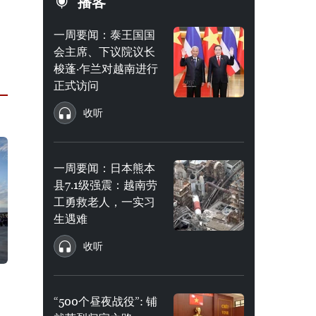
播客
一周要闻：泰王国国
会主席、下议院议长
梭蓬·乍兰对越南进行
正式访问
收听
一周要闻：日本熊本
县7.1级强震：越南劳
工勇救老人，一实习
生遇难
收听
“500个昼夜战役”: 铺