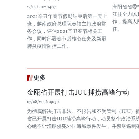
海阳省省委
17/02/2021 14:17
江县全力以
2021辛丑年春节假期结束后第一天上
作，提高人
班，越南政府总理阮春福主持政府常
任。
务会议，评估2021辛丑春节相关工
作，同时部署春节后核心任务及新冠
肺炎疫情防控工作。
更多
金瓯省开展打击IUU捕捞高峰行动
07/08/2026 09:30
为彻底解决打击非法、不报告和不受管制（IUU）
省已开展打击IUU捕捞高峰行动，动员整个政治系
心绝不让渔船侵犯外国海域事件发生，并彻底遏制