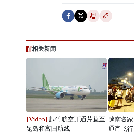
相关新闻
越竹航空开通芹苴至
越南各家
昆岛和富国航线
通宵飞行