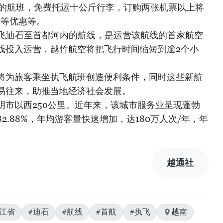
飞的航班，免费托运十公斤行李，订购两张机票以上将
）等优惠等。
执飞迪石至首都河内的航线，是运营该航线的首家航空
线投入运营，越竹航空将把飞行时间缩短到逾2个小
将为旅客乘坐执飞航班创造便利条件，同时这些新航
易往来，助推当地经济社会发展。
明市以西250公里。近年来，该城市服务业呈现蓬勃
2.88%，年均游客量快速增加，达180万人次/年，年
越通社
坚江省
#迪石
#航线
#首航
#执飞
越南