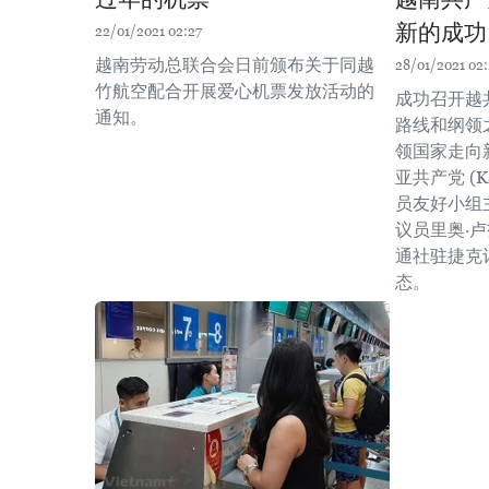
新的成功
22/01/2021 02:27
越南劳动总联合会日前颁布关于同越
28/01/2021 02:
竹航空配合开展爱心机票发放活动的
成功召开越
通知。
路线和纲领
领国家走向
亚共产党 (
员友好小组
议员里奥·卢扎
通社驻捷克
态。