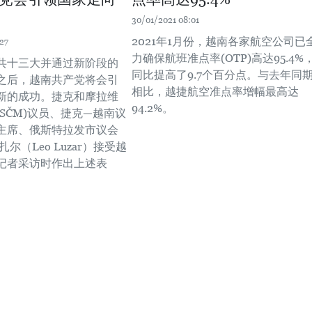
30/01/2021 08:01
2021年1月份，越南各家航空公司已
27
力确保航班准点率(OTP)高达95.4%
共十三大并通过新阶段的
同比提高了9.7个百分点。与去年同
之后，越南共产党将会引
相比，越捷航空准点率增幅最高达
新的成功。捷克和摩拉维
94.2%。
KSČM)议员、捷克—越南议
主席、俄斯特拉发市议会
尔（Leo Luzar）接受越
记者采访时作出上述表