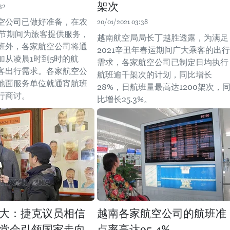
架次
32
空公司已做好准备，在农
20/01/2021 03:38
年春节期间为旅客提供服务，
越南航空局局长丁越胜透露，为满足
班外，各家航空公司将通
2021辛丑年春运期间广大乘客的出行
加从凌晨1时到5时的航
需求，各家航空公司已制定日均执行
客出行需求。各家航空公
航班逾千架次的计划，同比增长
地面服务单位就通宵航班
28%，日航班量最高达1200架次，
行商讨。
比增长25.3%。
大：捷克议员相信
越南各家航空公司的航班准
党会引领国家走向
点率高达95.4%