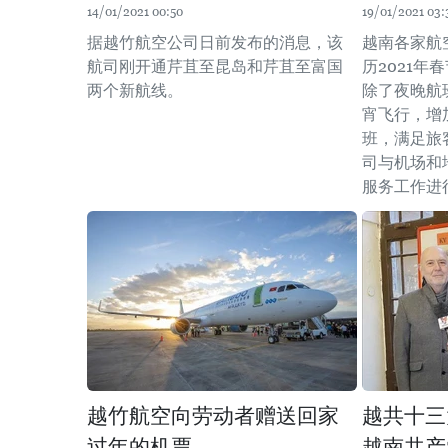
14/01/2021 00:50
19/01/2021 03:
据越竹航空公司日前发布的消息，该
越南各家航
航司刚开通芹苴至昆岛和芹苴至富国
历2021
两个新航线。
除了夜晚航
宵飞行，增
班，满足旅
司与机场和
服务工作进
越竹航空向劳动者赠送回家
越共十三
过年的机票
越南共产