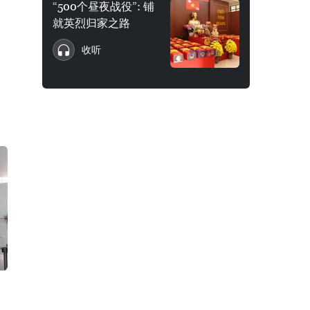
“500个昼夜战役”: 铺
就英烈归家之路
收听
同