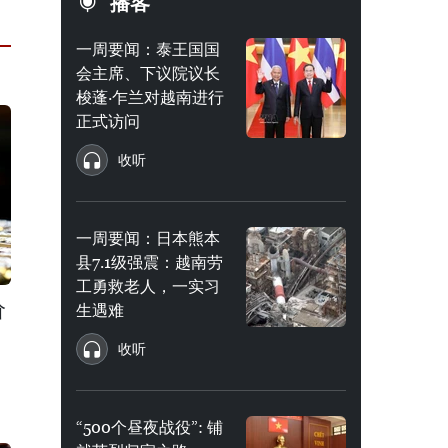
播客
一周要闻：泰王国国
会主席、下议院议长
梭蓬·乍兰对越南进行
正式访问
收听
一周要闻：日本熊本
县7.1级强震：越南劳
工勇救老人，一实习
价
生遇难
收听
“500个昼夜战役”: 铺