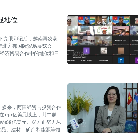
显地位
留下亮眼印记后，越南再次获
6年北方邦国际贸易展览会
越印经济贸易合作中的地位和日
年多来，两国经贸与投资合作
持在140亿美元以上，其中越
年的约68亿美元。双方正努力尽
食品、建材、矿产和能源等领