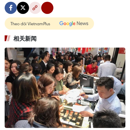
Theo dõi VietnamPlus
相关新闻