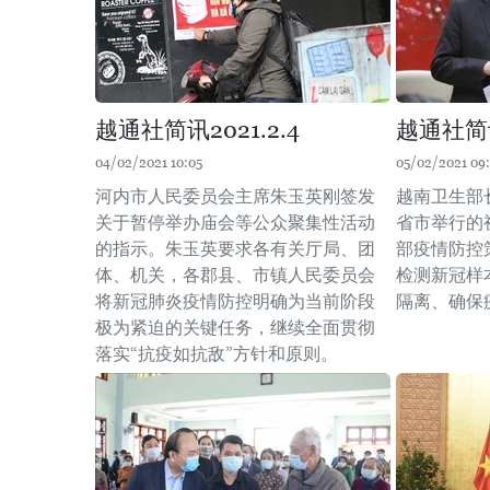
越通社简讯2021.2.4
越通社简讯
04/02/2021 10:05
05/02/2021 09
河内市人民委员会主席朱玉英刚签发
越南卫生部
关于暂停举办庙会等公众聚集性活动
省市举行的
的指示。朱玉英要求各有关厅局、团
部疫情防控
体、机关，各郡县、市镇人民委员会
检测新冠样
将新冠肺炎疫情防控明确为当前阶段
隔离、确保
极为紧迫的关键任务，继续全面贯彻
落实“抗疫如抗敌”方针和原则。