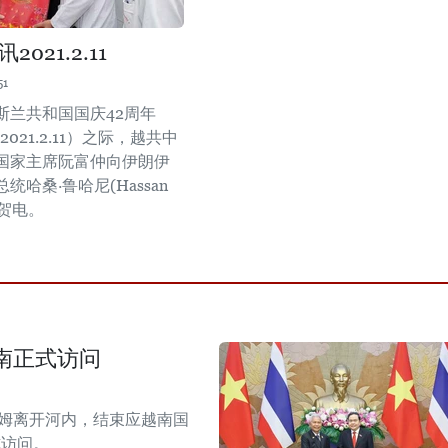
021.2.11
51
斯兰共和国国庆42周年
11-2021.2.11）之际，越共中
国家主席阮富仲向伊朗伊
统哈桑·鲁哈尼(Hassan
)致贺电。
南正式访问
拉姆离开河内，结束应越南国
式访问。