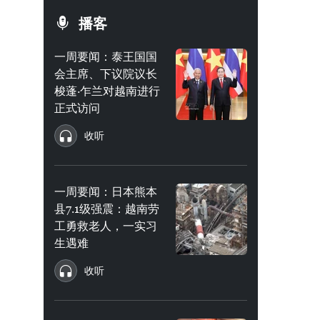
播客
一周要闻：泰王国国
会主席、下议院议长
梭蓬·乍兰对越南进行
正式访问
收听
一周要闻：日本熊本
县7.1级强震：越南劳
工勇救老人，一实习
生遇难
收听