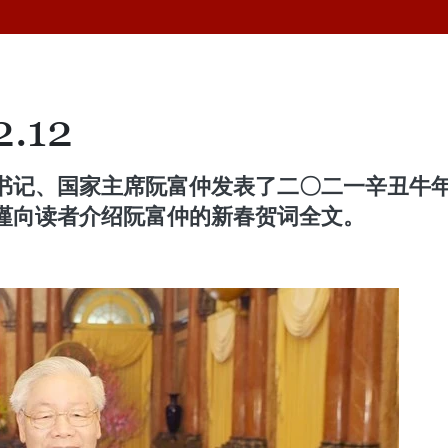
.12
书记、国家主席阮富仲发表了二〇二一辛丑牛
谨向读者介绍阮富仲的新春贺词全文。