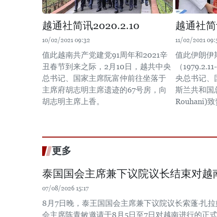
越通社简讯2020.2.10
越通社简讯2
10/02/2021 09:32
11/02/2021 09:
值此越南共产党建党91周年和2021辛
值此伊朗伊
丑春节到来之际，2月10日，越共中央
（1979.2.
总书记、国家主席阮富仲前往坐落于
央总书记、
主席府胡志明主席遗迹的67号房，向
斯兰共和国总
胡志明主席上香。
Rouhani
更多
泰国国会主席兼下议院议长结束对越
07/08/2026 15:17
8月7日晚，泰王国国会主席兼下议院议长索蓬·扎
会主席陈青敏邀请于8月5日至7日对越南进行的正