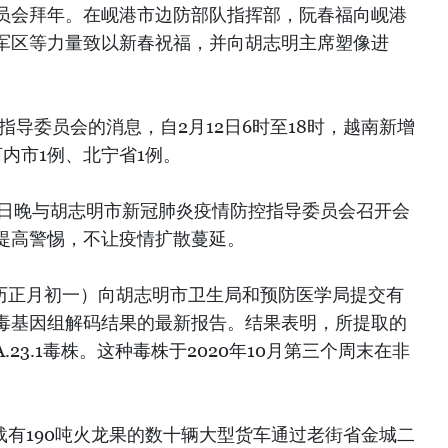
员会拜年。在岘港市边防部队指挥部，阮春福向岘港
军区等力量致以新春祝福，并向胡志明主席塑像进
指导委员会的消息，自2月12日6时至18时，越南新增
内市1例、北宁省1例。
1日晚与胡志明市新冠肺炎疫情防控指导委员会召开会
提高警惕，不让疫情扩散蔓延。
农历正月初一）向胡志明市卫生局和预防医学局提交有
毒基因组解码结果的最新报告。结果表明，所提取的
23.1毒株。这种毒株于2020年10月第三个周末在非
，载有190吨火龙果的数十辆大型货车通过老街省金城二