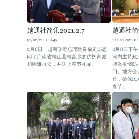
越通社简讯2021.2.7
越通社简讯
07/02/2021 10:49
08/02/2021 10:
2月6日，越南政府总理阮春福走访慰
2月8日下
问了广南省桂山县桂富乡的优抚家庭
河内主持政
和困难群众，并送上春节礼品。
肺炎疫情防
门、地方会
作，确保民
春节。