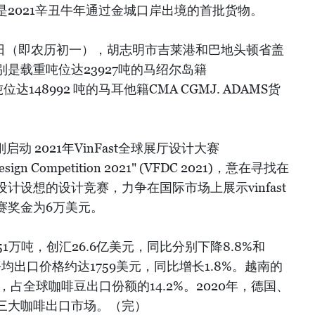
2021辛丑牛年通过金城口岸出境的首批货物。
2日（即农历初一），胡志明市吉莱港和巴地头顿省盖
是载重吨位达23927吨的马绍尔岛籍
位达148992 吨的马耳他籍CMA CGMJ. ADAMS货
启动 2021年VinFast全球展厅设计大赛
Design Competition 2021" (VFDC 2021)，意在寻找在
计设想的设计竞赛，力争在国际市场上展示vinfast
赛奖金为6万美元。
51万吨，创汇26.6亿美元，同比分别下降8.8%和
平均出口价格约达1759美元，同比增长1.8%。越南的
占全球咖啡豆出口份额的14.2%。2020年，德国、
三大咖啡出口市场。（完）