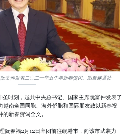
席阮富仲发表二〇二一辛丑牛年新春贺词。图自越通社
的神圣时刻，越共中央总书记、国家主席阮富仲发表了
向越南全国同胞、海外侨胞和国际朋友致以新春祝
仲的新春贺词全文。
理阮春福2月12日率团前往岘港市，向该市武装力