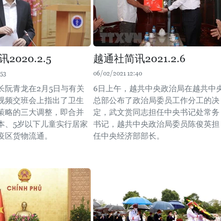
2020.2.5
越通社简讯2021.2.6
:53
06/02/2021 12:40
长阮青龙在2月5日与有关
6日上午，越共中央政治局在越共中
视频交班会上指出了卫生
总部公布了政治局委员工作分工的决
策略的三大调整，即合并
定，武文赏同志担任中央书记处常务
本、5岁以下儿童实行居家
书记，越共中央政治局委员陈俊英担
疫区货物流通。
任中央经济部部长。