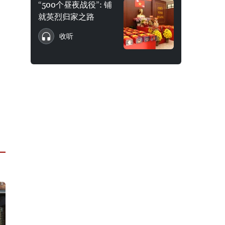
“500个昼夜战役”: 铺
就英烈归家之路
收听