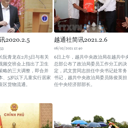
2020.2.5
越通社简讯2021.2.6
:53
06/02/2021 12:40
长阮青龙在2月5日与有关
6日上午，越共中央政治局在越共中
视频交班会上指出了卫生
总部公布了政治局委员工作分工的决
策略的三大调整，即合并
定，武文赏同志担任中央书记处常务
本、5岁以下儿童实行居家
书记，越共中央政治局委员陈俊英担
疫区货物流通。
任中央经济部部长。