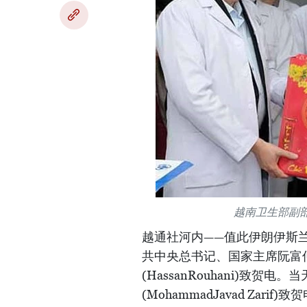
越南卫生部副
越通社河内——值此伊朗伊斯兰共和国
共中央总书记、国家主席阮富
(HassanRouhani)致
(MohammadJavad Zarif)致