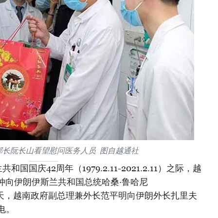
部长阮长山看望慰问医务人员 图自越通社
国庆42周年（1979.2.11-2021.2.11）之际，越
仲向伊朗伊斯兰共和国总统哈桑·鲁哈尼
贺电。当天，越南政府副总理兼外长范平明向伊朗外长扎里夫
贺电。