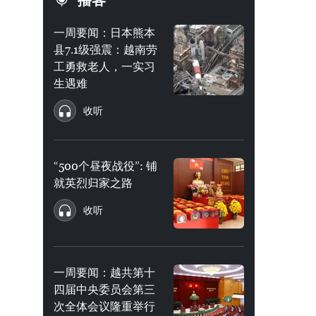
播客
一周要闻：日本熊本
县7.1级强震：越南劳
工勇救老人，一实习
生遇难
收听
“500个昼夜战役”: 铺
就英烈归家之路
收听
一周要闻：越共第十
四届中央委员会第三
次全体会议隆重举行