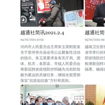
越通社简讯2021.2.4
越通社简讯
04/02/2021 10:05
05/02/2021 09
河内市人民委员会主席朱玉英刚签发
越南卫生部
关于暂停举办庙会等公众聚集性活动
省市举行的
的指示。朱玉英要求各有关厅局、团
部疫情防控
体、机关，各郡县、市镇人民委员会
检测新冠样
将新冠肺炎疫情防控明确为当前阶段
隔离、确保
极为紧迫的关键任务，继续全面贯彻
落实“抗疫如抗敌”方针和原则。