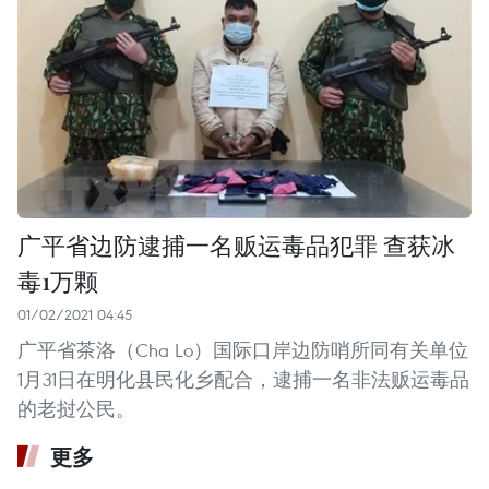
广平省边防逮捕一名贩运毒品犯罪 查获冰
毒1万颗
01/02/2021 04:45
广平省茶洛（Cha Lo）国际口岸边防哨所同有关单位
1月31日在明化县民化乡配合，逮捕一名非法贩运毒品
的老挝公民。
更多