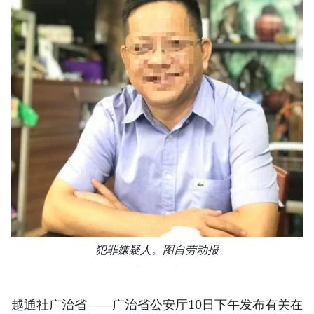
犯罪嫌疑人。图自劳动报
越通社广治省——广治省公安厅10日下午发布有关在