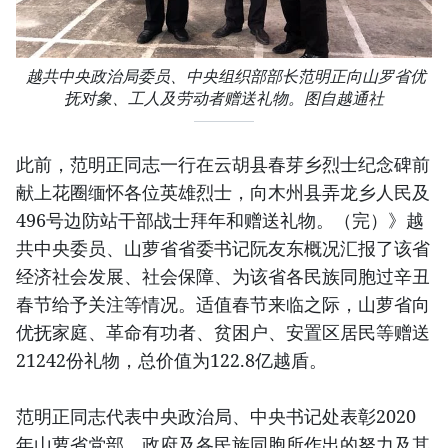
越共中央政治局委员、中央组织部部长范明正向山罗省优
抚对象、工人及劳动者赠送礼物。图自越通社
此前，范明正同志一行在云胡县春芽乡烈士纪念碑前
献上花圈缅怀各位英雄烈士，向木州县弄龙乡人民及
496号边防站干部战士拜年和赠送礼物。（完）》越
共中央委员、山萝省省委书记阮友东概况汇报了该省
经济社会发展、社会保障、为该省各民族同胞过辛丑
春节给予关注等情况。适值春节来临之际，山萝省向
优抚家庭、革命有功者、贫困户、安置区居民等赠送
21242份礼物，总价值为122.8亿越盾。
范明正同志代表中央政治局、中央书记处表彰2020
年山萝省党部、政府及各民族同胞所作出的努力及其