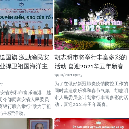
送国旗 激励渔民安
胡志明市将举行丰富多彩的
业捍卫祖国海洋主
活动 喜迎2021辛丑年新春
19/01/2021 09:25
为了在做好新冠肺炎疫情防控工作的
27
同时营造欢乐祥和春节气氛，胡志明
在富安省东和市富乐渔港，越
市人民委员会计划举行丰富多彩的活
司令部同富安省人民委员
动，喜迎2021辛丑年新春。
商银行联合举行“致力于祖
屿主权”活动。