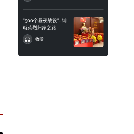
“500个昼夜战役”: 铺
就英烈归家之路
收听