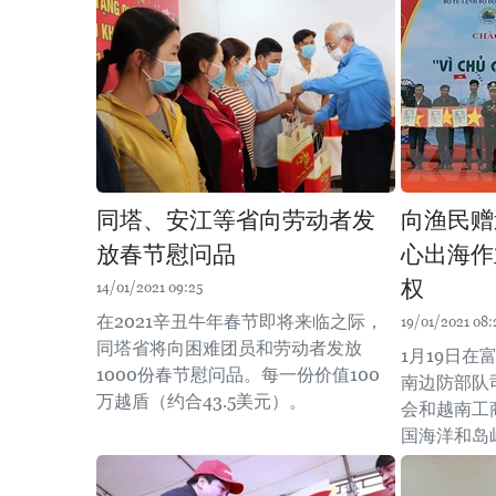
同塔、安江等省向劳动者发
向渔民赠
放春节慰问品
心出海作
权
14/01/2021 09:25
在2021辛丑牛年春节即将来临之际，
19/01/2021 08:
同塔省将向困难团员和劳动者发放
1月19日
1000份春节慰问品。每一份价值100
南边防部队
万越盾（约合43.5美元）。
会和越南工
国海洋和岛