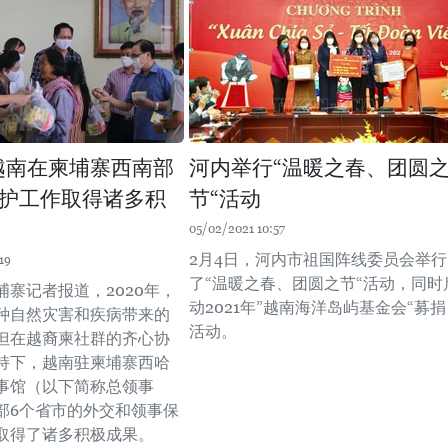
年越南在柬埔寨西南部
河内举行“温暖之春、团圆
护工作取得诸多积
节“活动
05/02/2021 10:57
2月4日，河内市祖国阵线委员会举行
19
了“温暖之春、团圆之节“活动，同时
埔寨记者报道，2020年，
动2021年”越南海洋岛屿基金会“募捐
种自然灾害和疾病带来的
活动。
但在越裔柬社群的齐心协
持下，越南驻柬埔寨西哈
事馆（以下简称总领事
部6个省市的外交和领事保
取得了诸多积极成果。