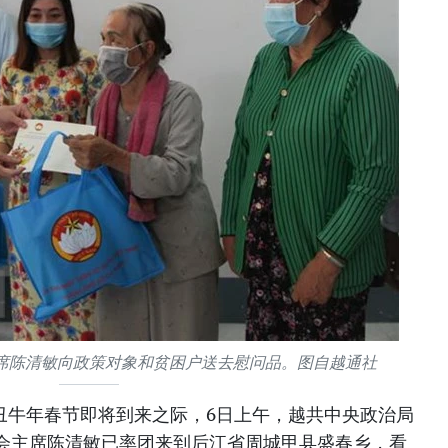
席陈清敏向政策对象和贫困户送去慰问品。图自越通社
辛丑牛年春节即将到来之际，6日上午，越共中央政治局
会主席陈清敏已率团来到后江省周城甲县盛春乡，看