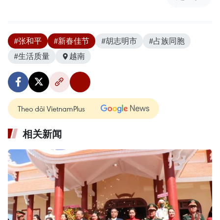
#张和平
#新春佳节
#胡志明市
#占族同胞
#生活质量
越南
Theo dõi VietnamPlus
相关新闻