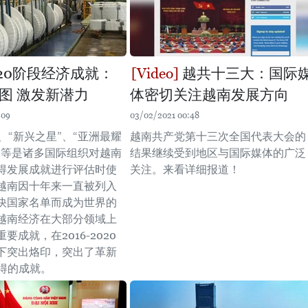
2020阶段经济成就：
越共十三大：国际
图 激发新潜力
体密切关注越南发展方向
:09
03/02/2021 00:48
 、“新兴之星”、“亚洲最耀
越南共产党第十三次全国代表大会的
”等是诸多国际组织对越南
结果继续受到地区与国际媒体的广泛
得发展成就进行评估时使
关注。来看详细报道！
越南因十年来一直被列入
快国家名单而成为世界的
越南经济在大部分领域上
要成就，在2016-2020
下突出烙印，突出了革新
取得的成就。