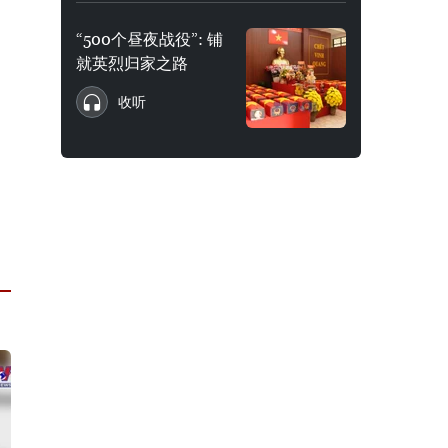
“500个昼夜战役”: 铺
就英烈归家之路
收听