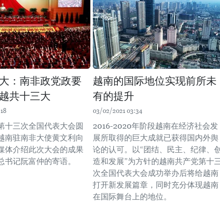
大：南非政党政要
越南的国际地位实现前所未
越共十三大
有的提升
:18
03/02/2021 03:34
第十三次全国代表大会圆
2016-2020年阶段越南在经济社会发
越南驻南非大使黄文利向
展所取得的巨大成就已获得国内外舆
媒体介绍此次大会的成果
论的认可。以“团结、民主、纪律、
总书记阮富仲的寄语。
造和发展”为方针的越南共产党第十
次全国代表大会成功举办后将给越南
打开新发展篇章，同时充分体现越南
在国际舞台上的地位。