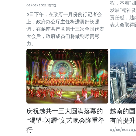
程，本着“
02/02/2021 15:23
发展”精神
2日下午，在政府一月份例行记者会
责任感，越
上，政府办公厅主任梅进勇部长强
表大会取得
调，在越南共产党第十三次全国代表
大会后，政府成员们将做到尽责尽
力。
庆祝越共十三大圆满落幕的
越南的国
“渴望-闪耀”文艺晚会隆重举
有的提升
行
03/02/2021 03