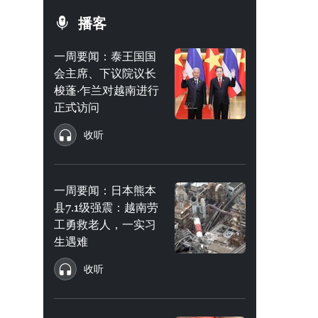
播客
一周要闻：泰王国国
会主席、下议院议长
梭蓬·乍兰对越南进行
正式访问
收听
一周要闻：日本熊本
县7.1级强震：越南劳
工勇救老人，一实习
生遇难
收听