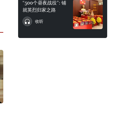
“500个昼夜战役”: 铺
就英烈归家之路
收听