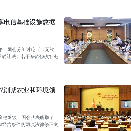
享电信基础设施数据
午，国会分组讨论《〈无线
术转让法〉若干条款修改补充
议削减农业和环境领
议程继续，国会代表听取了
和经营条件的两项法律修正案