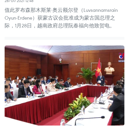
28/01/2021 12:48
值此罗布森那木斯莱·奥云额尔登（Luvsannamsrain
Oyun-Erdene）获蒙古议会批准成为蒙古国总理之
际，1月28日，越南政府总理阮春福向他致贺电。