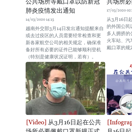
公共场所等戴口罩以防新冠
共场所必
肺炎疫情发出通知
17/03/2020 02:
从3月16
14/03/2020 14:15
的外国公民
越南外交部3月14日发出通知提醒来自
多人拥挤的
或去过疫区的人员需要经常检查和更
火车站、汽
新各家航空公司的相关规定，确保准
戴口罩的规
备好所有必要的证件已能够顺利登机
（特别是健康状况证明，若有）。
从3月16日起在公共
场所必要佩戴口罩新规正式
月16日