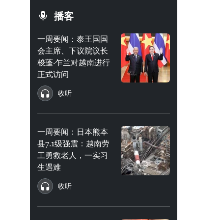
播客
一周要闻：泰王国国
会主席、下议院议长
梭蓬·乍兰对越南进行
正式访问
收听
一周要闻：日本熊本
县7.1级强震：越南劳
工勇救老人，一实习
生遇难
收听