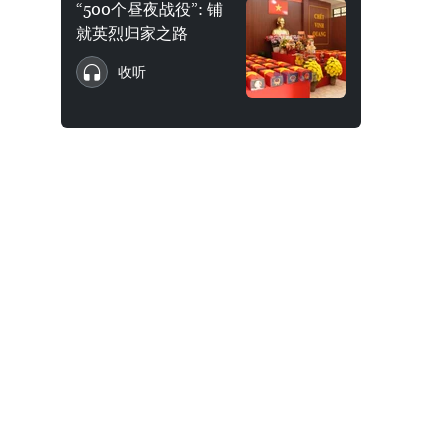
“500个昼夜战役”: 铺
就英烈归家之路
收听