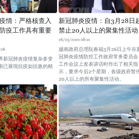
疫情：严格核查入
新冠肺炎疫情：自3月28日
防疫工作具有重要
禁止20人以上的聚集性活动
26/03/2020 08:10
越南政府总理阮春福3月26日上午在
:06
冠肺炎疫情防控工作政府常务委员会
界新冠肺炎疫情复杂多变
工作会议上发表讲话时作出了相关指
南已展现抗疫如抗敌的精
示，要求今后2个星期，各级政府暂
20人以上的所有聚集性活动。