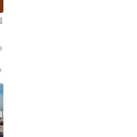
起
新
停