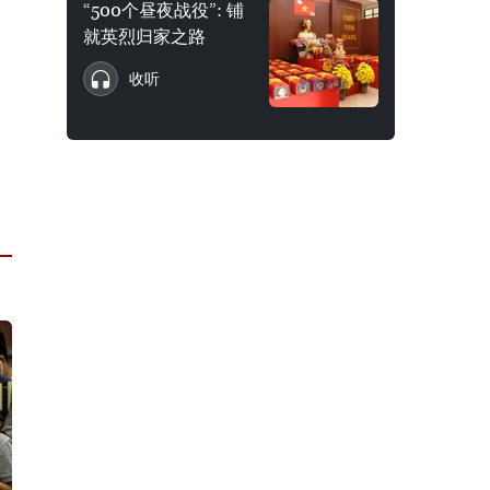
“500个昼夜战役”: 铺
就英烈归家之路
收听