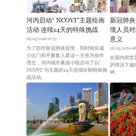
河内启动“ NCOVI”主题绘画
新冠肺炎
活动 连续14天的特殊挑战
境人员对
意义
26/03/2020 07:57
为了防控新冠肺炎疫情，同时响应减
26/03/2020 08
少出门和不聚集人群这一主张为创作
在国内和世
理念，河内城市素描小组启动了以“
的情况下越
NCOVI”为主题的14天连续绘制特殊挑
神。
战活动。