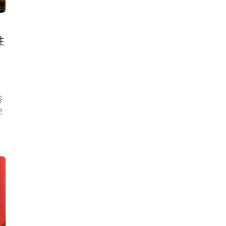
往
谷
控