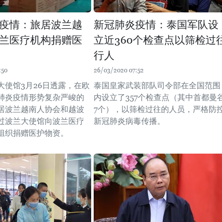
疫情：旅居波兰越
新冠肺炎疫情：泰国军队设
兰医疗机构捐赠医
立近360个检查点以筛检过
行人
:50
26/03/2020 07:52
大使馆3月26日透露，在欧
泰国皇家武装部队司令部在全国范围
肺炎疫情形势复杂严峻的
内设立了357个检查点（其中首都曼
居波兰越南人协会和越波
7个），以筛检过往的人员，严格防
过波兰大使馆向波兰医疗
新冠肺炎病毒传播。
组织捐赠医护物资。