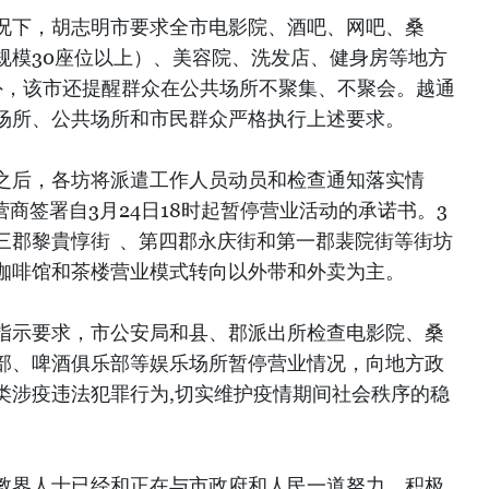
况下，胡志明市要求全市电影院、酒吧、网吧、桑
规模30座位以上）、美容院、洗发店、健身房等地方
此外，该市还提醒群众在公共场所不聚集、不聚会。越通
场所、公共场所和市民群众严格执行上述要求。
之后，各坊将派遣工作人员动员和检查通知落实情
营商签署自3月24日18时起暂停营业活动的承诺书。3
第三郡黎貴惇街 、第四郡永庆街和第一郡裴院街等街坊
咖啡馆和茶楼营业模式转向以外带和外卖为主。
指示要求，市公安局和县、郡派出所检查电影院、桑
乐部、啤酒俱乐部等娱乐场所暂停营业情况，向地方政
类涉疫违法犯罪行为,切实维护疫情期间社会秩序的稳
教界人士已经和正在与市政府和人民一道努力，积极