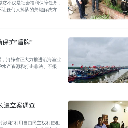
持续减贫不仅是社会福利保障任务，
不让任何人掉队的关键解决方
保护“盾牌”
展，河静省正大力推进沿海渔业
护水产资源和打击非法、不报
长遭立案调查
对涉嫌“利用自由民主权利侵犯