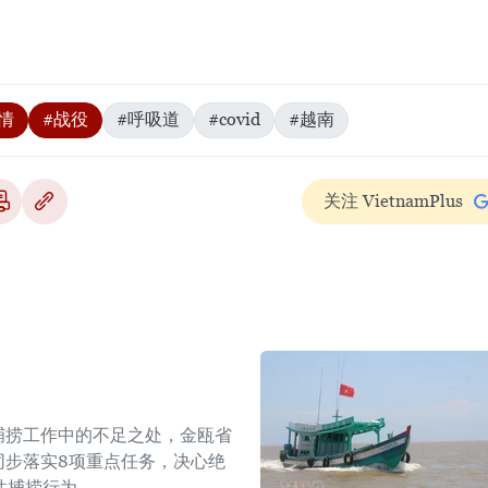
情
#战役
#呼吸道
#covid
#越南
关注 VietnamPlus
捕捞工作中的不足之处，金瓯省
同步落实8项重点任务，决心绝
性捕捞行为。