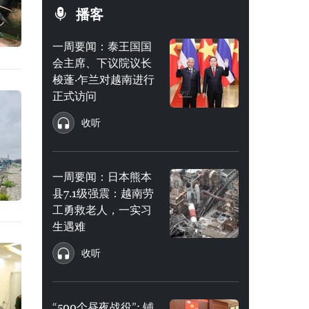
播客
一周要闻：泰王国国
会主席、下议院议长
梭蓬·乍兰对越南进行
正式访问
收听
一周要闻：日本熊本
县7.1级强震：越南劳
工勇救老人，一实习
生遇难
收听
“500个昼夜战役”: 铺