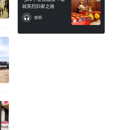
就英烈归家之路
收听