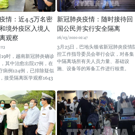
疫情：近4.5万名密
新冠肺炎疫情：随时接待回
和境外疫区入境人
国公民并实行安全隔离
离观察
26/03/2020 02:47
3月25日，巴地头顿省新冠肺炎疫情
:23
控工作指导委员会举行会议，对各集
日19时，越南新冠肺炎确诊
中隔离场所有关人员力量、基础设
例，其中治愈出院17例，在
施、设备等的筹备工作进行核查。
疗病例124例，已排除疑似
例，接受隔离医学观察1643