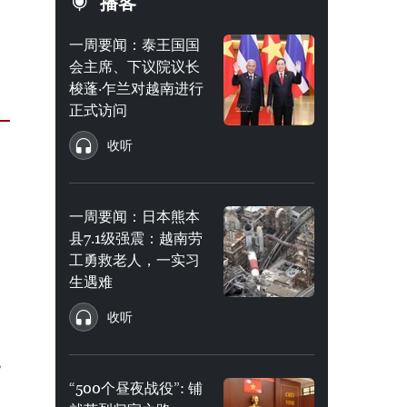
播客
一周要闻：泰王国国
会主席、下议院议长
梭蓬·乍兰对越南进行
正式访问
收听
一周要闻：日本熊本
县7.1级强震：越南劳
工勇救老人，一实习
生遇难
收听
3
“500个昼夜战役”: 铺