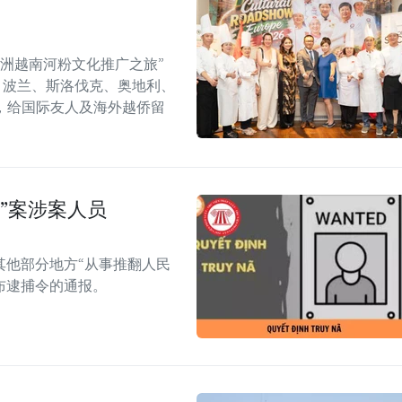
年欧洲越南河粉文化推广之旅”
6）在捷克、波兰、斯洛伐克、奥地利、
，给国际友人及海外越侨留
”案涉案人员
其他部分地方“从事推翻人民
布逮捕令的通报。