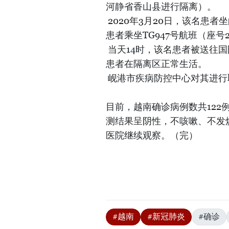
河静省香山县进行隔离）。
2020年3月20日，该名患者
患者乘坐TG947号航班（座号
当天14时，该名患者被送往国防
患者在隔离区正常生活。
岘港市疾病防控中心对其进行
目前，越南确诊病例数共122
测结果呈阴性，不咳嗽、不发
医院继续观察。（完）
#越南
#新冠肺炎
#确诊