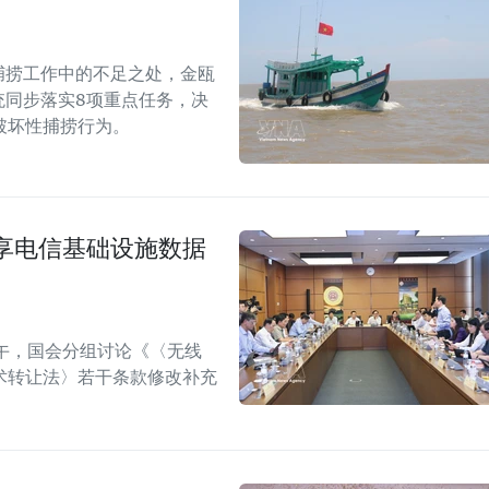
捕捞工作中的不足之处，金瓯
统同步落实8项重点任务，决
破坏性捕捞行为。
享电信基础设施数据
午，国会分组讨论《〈无线
术转让法〉若干条款修改补充