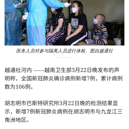
医务人员对参与隔离人员进行体检。图自越通社
3
22
越通社河内
——越南卫生部
月
日晚发布的声
7
明称，全国新冠肺炎确诊病例新增
例，累计病例
106
数为
例。
3
22
胡志明市巴斯特研究所
月
日晚的检测结果显
7
示，新增
例新冠肺炎病例在胡志明市与九龙江三
角洲地区。