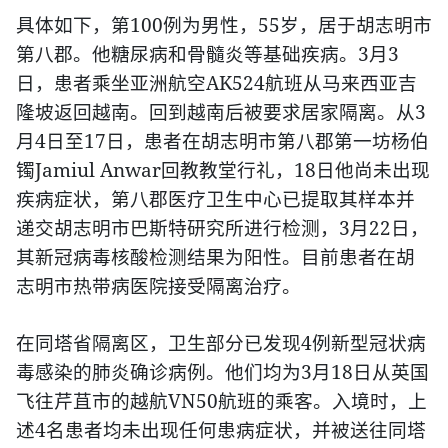
100
55
具体如下，第
例为男性，
岁，居于胡志明市
3
3
第八郡。他糖尿病和骨髓炎等基础疾病。
月
AK524
日，患者乘坐亚洲航空
航班从马来西亚吉
3
隆坡返回越南。回到越南后被要求居家隔离。从
4
17
月
日至
日，患者在胡志明市第八郡第一坊杨伯
Jamiul Anwar
18
镯
回教教堂行礼，
日他尚未出现
疾病症状，第八郡医疗卫生中心已提取其样本并
3
22
递交胡志明市巴斯特研究所进行检测，
月
日，
其新冠病毒核酸检测结果为阳性。目前患者在胡
志明市热带病医院接受隔离治疗。
4
在同塔省隔离区，卫生部分已发现
例新型冠状病
3
18
毒感染的肺炎确诊病例。他们均为
月
日从英国
VN50
飞往芹苴市的越航
航班的乘客。入境时，上
4
述
名患者均未出现任何患病症状，并被送往同塔