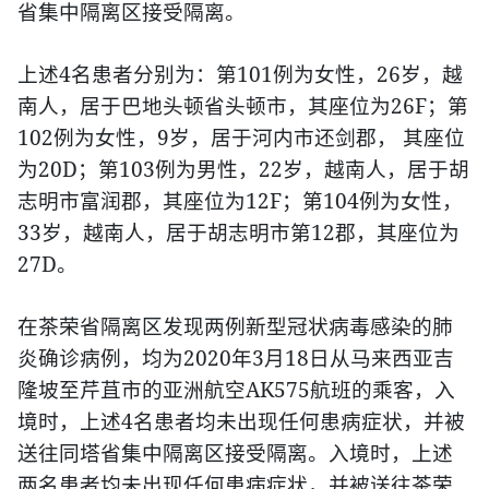
省集中隔离区接受隔离。
4
101
26
上述
名患者分别为：第
例为女性，
岁，越
26F
南人，居于巴地头顿省头顿市，其座位为
；第
102
9
例为女性，
岁，居于河内市还剑郡，
其座位
20D
103
22
为
；第
例为男性，
岁，越南人，居于胡
12F
104
志明市富润郡，其座位为
；第
例为女性，
33
12
岁，越南人，居于胡志明市第
郡，其座位为
27D
。
在茶荣省隔离区发现两例新型冠状病毒感染的肺
2020
3
18
炎确诊病例，均为
年
月
日从马来西亚吉
AK575
隆坡至芹苴市的亚洲航空
航班的乘客，入
4
境时，上述
名患者均未出现任何患病症状，并被
送往同塔省集中隔离区接受隔离。入境时，上述
两名患者均未出现任何患病症状，并被送往茶荣