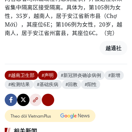
105
省集中隔离区接受隔离。具体为，第
例为女
35
Chợ
性，
岁，越南人，居于安江省新市县（
Mới
6E
106
20
），其座位
；第
例为女性，
岁，越
6C
南人，居于安江省州富县，其座位
。（完）
越通社
#越南卫生部
#声明
#新冠肺炎确诊病例
#新增
#检测结果
#基础疾病
#回教
#阳性
Theo dõi VietnamPlus
相关新闻