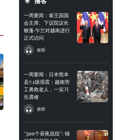
播客
一周要闻：泰王国国
会主席、下议院议长
梭蓬·乍兰对越南进行
正式访问
收听
一周要闻：日本熊本
县7.1级强震：越南劳
工勇救老人，一实习
生遇难
收听
“500个昼夜战役”: 铺