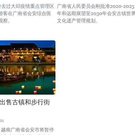
，曾去过大邱疫情重点管理区
广南省人民委员会刚批准2020-2025
游客在广南省会安综合医
年和远期展望至2030年会安古镇世
观察。
文化遗产管理规划。
出售古镇和步行街
21
起，越南广南省会安市将暂停