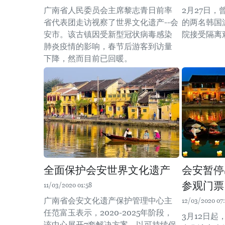
广南省人民委员会主席黎志青日前率
2月27日
省代表团走访视察了世界文化遗产--会
的两名韩国
安市。该古镇因受新型冠状病毒感染
院接受隔离
肺炎疫情的影响，春节后游客到访量
下降，然而目前已回暖。
全面保护会安世界文化遗产
会安暂停
参观门票
11/03/2020 01:58
广南省会安文化遗产保护管理中心主
12/03/2020 07:
任范富玉表示，2020-2025年阶段，
3月12日
该中心展开7套解决方案，以可持续保