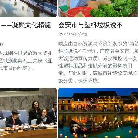
 ——凝聚文化精髓
会安市与塑料垃圾说不
17/11/2019 08:23
响应由自然资源与环境部发起的“与
49
料垃圾说不”运动，广南省会安市已
古城刚在世界旅游大奖亚
大该运动宣传力度，减少和控制一次
区域颁奖典礼上荣获《亚
性塑料用品和难以分解的塑料袋用
城市目的地奖》。
量。与此同时，该城市还继续实现垃
圾分类，保护环境。