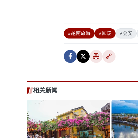
#越南旅游
#回暖
#会安
相关新闻