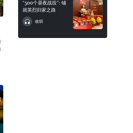
“500个昼夜战役”: 铺
就英烈归家之路
收听
塑
加