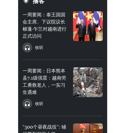
播客
一周要闻：泰王国国
会主席、下议院议长
梭蓬·乍兰对越南进行
正式访问
收听
一周要闻：日本熊本
县7.1级强震：越南劳
工勇救老人，一实习
生遇难
收听
“500个昼夜战役”: 铺