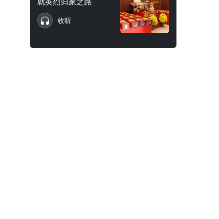
就英烈归家之路
收听