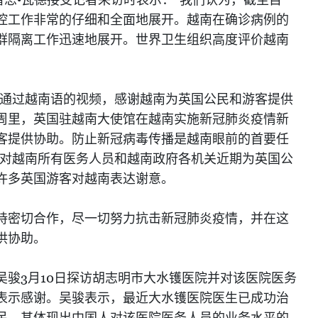
思•瓦德接受记者采访时表示："我们认为，截至目
控工作非常的仔细和全面地展开。越南在确诊病例的
群隔离工作迅速地展开。世界卫生组织高度评价越南
已通过越南语的视频，感谢越南为英国公民和游客提供
周里，英国驻越南大使馆在越南实施新冠肺炎疫情新
客提供协助。防止新冠病毒传播是越南眼前的首要任
望对越南所有医务人员和越南政府各机关近期为英国公
许多英国游客对越南表达谢意。
持密切合作，尽一切努力抗击新冠肺炎疫情，并在这
供协助。
3
10
吴骏
月
日探访胡志明市大水镬医院并对该医院医务
表示感谢。吴骏表示，最近大水镬医院医生已成功治