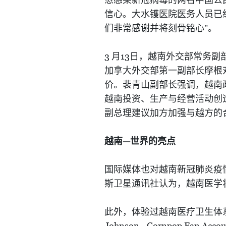
愈感染新冠病毒的两名中国公
信心。大水镬医院医务人员已
们非常感谢并将刻骨铭心"。
3
13
月
日，越南外交部常务副
加拿大外交部第一副部长摩根
价。裴青山副部长强调，越南
越南投资、生产与经营活动创
副总理建议加方加强与越方的
—
越南
世界的亮点
国际媒体也对越南新冠肺炎疫
斯卫星通讯社认为，越南医学
此外，体验过越南医疗卫生体
Johnson - Cornpop Fan Accou