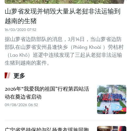
山萝省发现并销毁大量从老挝非法运输到
越南的生猪
16/03/2020 07:52
据山萝省边防部队的消息，3月14日，当山萝省边防
部队在山萝省安州县逢快乡（Phiêng Khoài ）劳枯村
（Lao Khô）巡逻中连续发现了三起从老挝非法运输
生猪到越南的案件。
更多
2026年“我爱我的祖国”行程第四站活
动在奠边省启动
09/08/2026 06:52
广宁省坚持保护与弘扬青衣瑶族同胞