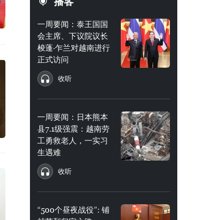
播客
一周要闻：泰王国国
会主席、下议院议长
梭蓬·乍兰对越南进行
正式访问
收听
一周要闻：日本熊本
县7.1级强震：越南劳
工勇救老人，一实习
生遇难
收听
“500个昼夜战役”: 铺