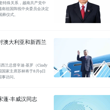
老特殊关系，越南共产党中
越南祖国阵线中央委员会决定
行国葬仪式。
对澳大利亚和新西兰
西兰总督辛迪·基罗（Cindy
国国家主席苏林将于8月9日
国事访问。
宋蓬·丰威汉同志