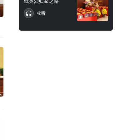
就英烈归家之路
收听