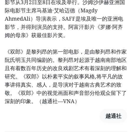
影节从3月2日至8日在埃及举行。沙姆沙伊赫亚洲国
际电影节主席马基迪·艾哈迈德（Magdy
AhmedAli）导演表示，SAFF是埃及唯一的亚洲电
影节，并得到演员的支持。阿富汗影片《罗娜·阿齐
姆的母亲》获最佳影片奖。
《双郎》是黎列昂的第一部电影，是由黎列昂和作家
阮氏明玉共同编剧的。黎列昂对起源于越南南部地区
且有着数百年历史的改良戏剧艺术有着深刻的理解和
研究。《双郎》以朴素平实的叙事风格,将平凡的故
事讲得真实、感人，是导演对于越南古典艺术的致
敬。《双郎》中的视觉画面和声音部分给观众留下了
深刻的印象。（越通社—VNA）
越通社