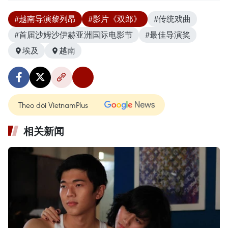
#越南导演黎列昂
#影片《双郎》
#传统戏曲
#首届沙姆沙伊赫亚洲国际电影节
#最佳导演奖
埃及
越南
Theo dõi VietnamPlus
相关新闻