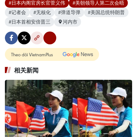
#日本内阁官房长官菅义伟
#美朝领导人第二次会晤
#记者会
#无核化
#弹道导弹
#美国总统特朗普
#日本首相安倍晋三
河内市
Theo dõi VietnamPlus
相关新闻