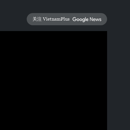
关注 VietnamPlus