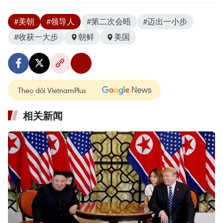
#美朝
#领导人
#第二次会晤
#迈出一小步
#收获一大步
朝鲜
美国
Theo dõi VietnamPlus
相关新闻