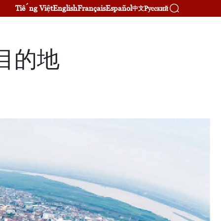
Tiếng Việt
English
Français
Español
Русский
中文
目的地