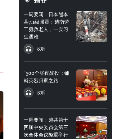
播客
一周要闻：日本熊本
县7.1级强震：越南劳
工勇救老人，一实习
生遇难
收听
“500个昼夜战役”: 铺
就英烈归家之路
收听
一周要闻：越共第十
四届中央委员会第三
次全体会议隆重举行