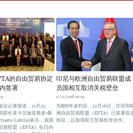
FTA的自由贸易协定
印尼与欧洲自由贸易联盟成
内签署
员国相互取消关税壁垒
23
17/12/2018 09:03
达记者报道，11月25
为期8年谈判后，12月16日，印尼和
易部长英卡尔迪亚斯多•鲁
洲自由贸易联盟（EFTA）已签署双
tiasto Lukita)表示，该国
协议，以加强双方贸易投资合作。
贸易联盟（EFTA）在日内