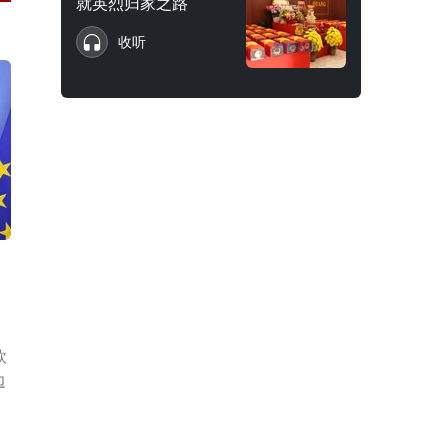
就英烈归家之路
收听
欧
边