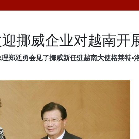
欢迎挪威企业对越南开
郑廷勇会见了挪威新任驻越南大使格莱特•洛兴（G