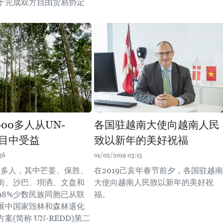
于完成双方自由贸易协定
。
00多人从UN-
各国驻越南大使向越南人民
项目中受益
致以新年的美好祝福
36
01/02/2019 03:15
00多人，其中芒姜、保胜、
在2019己亥年春节前夕，各国驻越南
街、沙巴、垻洒、文盘和
大使向越南人民致以新年的美好祝
98%少数民族同胞已从联
福。
展中国家毁林和森林退化
案(简称 UN-REDD)第二