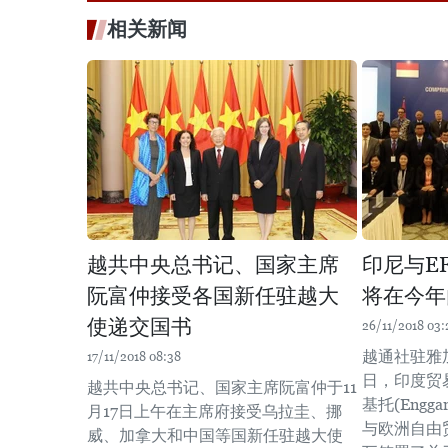
相关新闻
越共中央总书记、国家主席
印尼与E
阮富仲接受各国新任驻越大
将在今年
使递交国书
26/11/2018 03:
越通社驻雅加
17/11/2018 08:38
日，印度贸
越共中央总书记、国家主席阮富仲于11
基托(Enggar
月17日上午在主席府接受乌拉圭、挪
与欧洲自由
威、加拿大和中国等国新任驻越大使