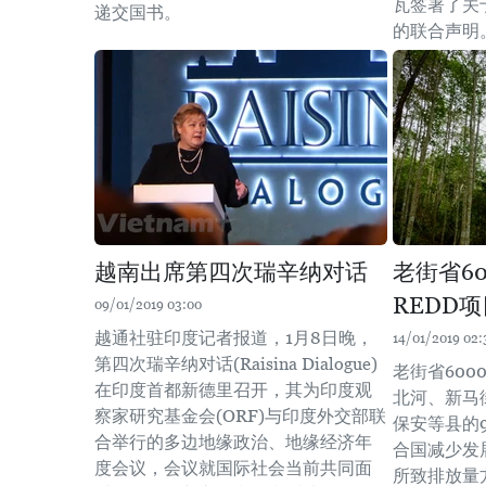
瓦签署了关
递交国书。
的联合声明
越南出席第四次瑞辛纳对话
老街省60
REDD
09/01/2019 03:00
越通社驻印度记者报道，1月8日晚，
14/01/2019 02:
第四次瑞辛纳对话(Raisina Dialogue)
老街省60
在印度首都新德里召开，其为印度观
北河、新马
察家研究基金会(ORF)与印度外交部联
保安等县的
合举行的多边地缘政治、地缘经济年
合国减少发
度会议，会议就国际社会当前共同面
所致排放量方