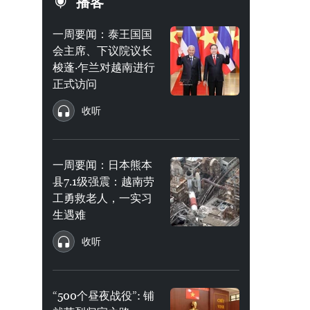
播客
一周要闻：泰王国国
会主席、下议院议长
梭蓬·乍兰对越南进行
正式访问
收听
一周要闻：日本熊本
县7.1级强震：越南劳
工勇救老人，一实习
生遇难
收听
“500个昼夜战役”: 铺