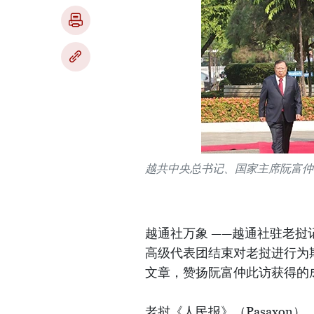
越共中央总书记、国家主席阮富仲
越通社万象 ——越通社驻老
高级代表团结束对老挝进行为
文章，赞扬阮富仲此访获得的
老挝《人民报》（Pasaxon）