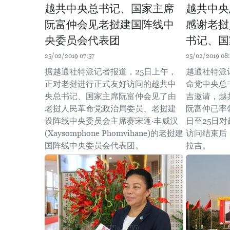
越共中央总书记、国家主席
越共中央
阮富仲会见老挝建国阵线中
感谢老挝
央委员会代表团
书记、国
25/02/2019 07:57
25/02/2019 08
据越通社特派记者报道，25日上午，
越通社特派
正对老挝进行正式友好访问的越共中
命党中央总
央总书记、国家主席阮富仲会见了由
吉邀请，越
老挝人民革命党政治局委员、老挝建
阮富仲已率
设阵线中央委员会主席赛宋蓬·丰威汉
日至25日
(Xaysomphone Phomvihane)的老挝建
访问结束后
国阵线中央委员会代表团。
拉吉。