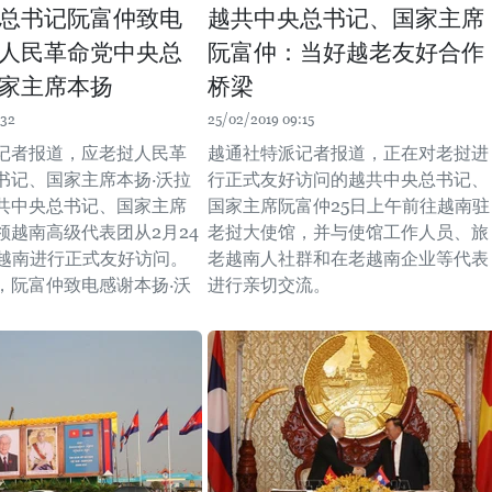
总书记阮富仲致电
越共中央总书记、国家主席
人民革命党中央总
阮富仲：当好越老友好合作
家主席本扬
桥梁
:32
25/02/2019 09:15
记者报道，应老挝人民革
越通社特派记者报道，正在对老挝进
书记、国家主席本扬·沃拉
行正式友好访问的越共中央总书记、
共中央总书记、国家主席
国家主席阮富仲25日上午前往越南驻
领越南高级代表团从2月24
老挝大使馆，并与使馆工作人员、旅
对越南进行正式友好访问。
老越南人社群和在老越南企业等代表
，阮富仲致电感谢本扬·沃
进行亲切交流。