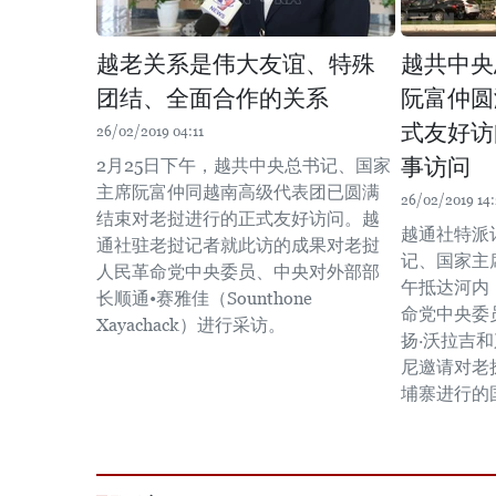
越老关系是伟大友谊、特殊
越共中央
团结、全面合作的关系
阮富仲圆
式友好访
26/02/2019 04:11
事访问
2月25日下午，越共中央总书记、国家
主席阮富仲同越南高级代表团已圆满
26/02/2019 14
结束对老挝进行的正式友好访问。越
越通社特派
通社驻老挝记者就此访的成果对老挝
记、国家主
人民革命党中央委员、中央对外部部
午抵达河内
长顺通•赛雅佳（Sounthone
命党中央委
Xayachack）进行采访。
扬·沃拉吉
尼邀请对老
埔寨进行的