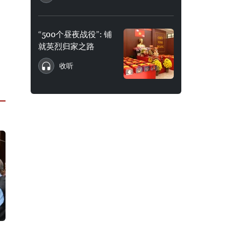
“500个昼夜战役”: 铺
就英烈归家之路
收听