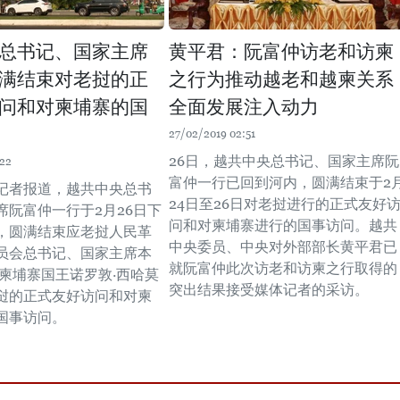
总书记、国家主席
黄平君：阮富仲访老和访柬
满结束对老挝的正
之行为推动越老和越柬关系
问和对柬埔寨的国
全面发展注入动力
27/02/2019 02:51
26日，越共中央总书记、国家主席阮
:22
富仲一行已回到河内，圆满结束于2
记者报道，越共中央总书
24日至26日对老挝进行的正式友好
席阮富仲一行于2月26日下
问和对柬埔寨进行的国事访问。越共
，圆满结束应老挝人民革
中央委员、中央对外部部长黄平君已
员会总书记、国家主席本
就阮富仲此次访老和访柬之行取得的
和柬埔寨国王诺罗敦·西哈莫
突出结果接受媒体记者的采访。
挝的正式友好访问和对柬
国事访问。