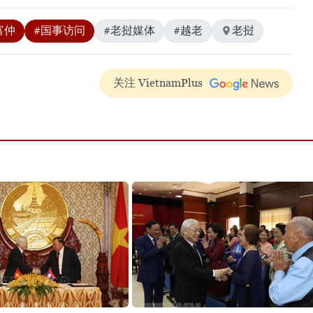
富仲
#国事访问
#老挝媒体
#越老
老挝
关注 VietnamPlus