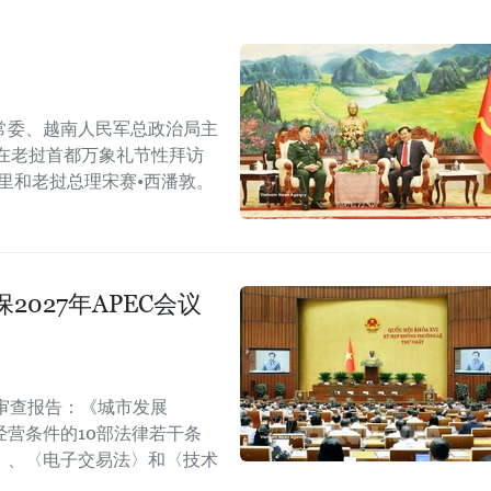
常委、越南人民军总政治局主
在老挝首都万象礼节性拜访
里和老挝总理宋赛•西潘敦。
027年APEC会议
审查报告：《城市发展
营条件的10部法律若干条
〉、〈电子交易法〉和〈技术