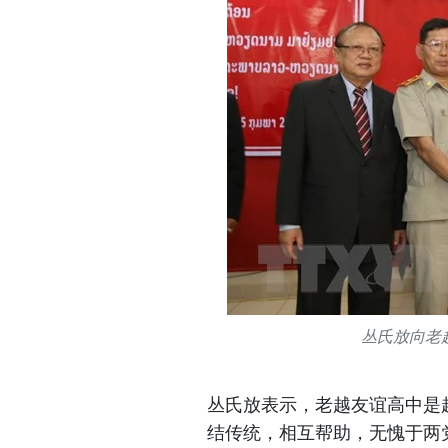
丛氏放向老
丛氏放表示，老越友谊高中是
结传统，相互帮助，无愧于两