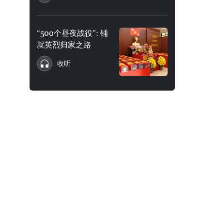
“500个昼夜战役”: 铺
就英烈归家之路
收听