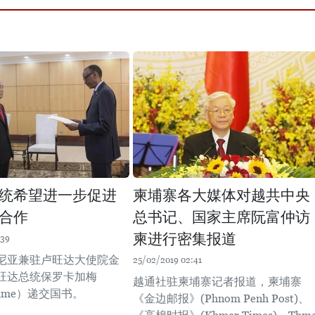
统希望进一步促进
柬埔寨各大媒体对越共中央
合作
总书记、国家主席阮富仲访
柬进行密集报道
:39
尼亚兼驻卢旺达大使院金
25/02/2019 02:41
旺达总统保罗卡加梅
越通社驻柬埔寨记者报道，柬埔寨
agame）递交国书。
《金边邮报》(Phnom Penh Post)、