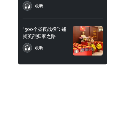
收听
“500个昼夜战役”: 铺
就英烈归家之路
收听