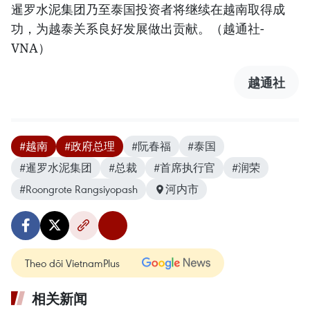
暹罗水泥集团乃至泰国投资者将继续在越南取得成
功，为越泰关系良好发展做出贡献。（越通社-
VNA）
越通社
#越南
#政府总理
#阮春福
#泰国
#暹罗水泥集团
#总裁
#首席执行官
#润荣
#Roongrote Rangsiyopash
河内市
Theo dõi VietnamPlus
相关新闻