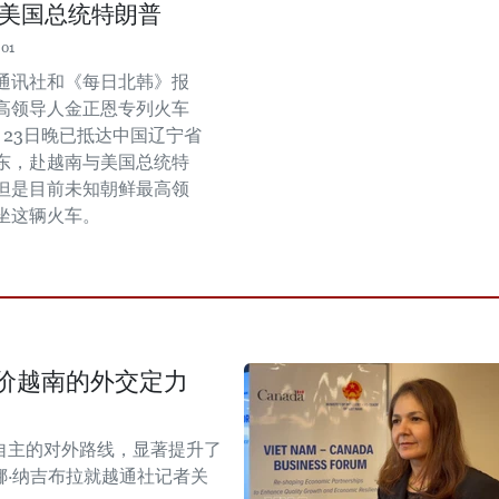
美国总统特朗普
:01
通讯社和《每日北韩》报
高领导人金正恩专列火车
月23日晚已抵达中国辽宁省
东，赴越南与美国总统特
但是目前未知朝鲜最高领
坐这辆火车。
价越南的外交定力
自主的对外路线，显著提升了
·纳吉布拉就越通社记者关