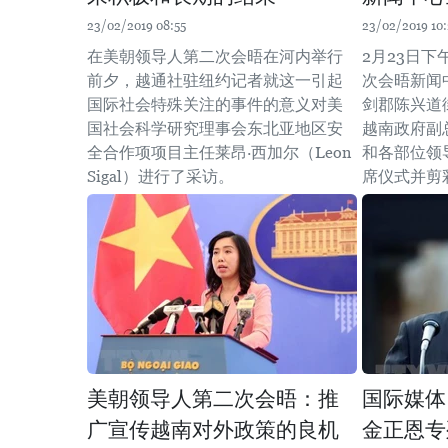
23/02/2019 08:55
23/02/2019 10
在美朝领导人第二次会晤在河内举行
2月23日
前夕，越通社驻纽约记者就这一引起
次会晤新闻
国际社会特殊关注的事件的意义对美
剑郡陈兴道
国社会科学研究理事会东北亚地区安
越南政府副
全合作项项目主任莱昂·西加尔（Leon
和各部位领
Sigal）进行了采访。
席仪式并剪
美朝领导人第二次会晤：推
国际媒体
广宣传越南对外政策的良机
金正恩专