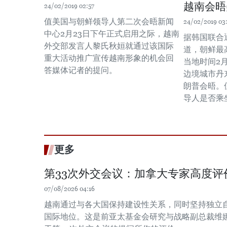
越南会晤
24/02/2019 02:57
值美国与朝鲜领导人第二次会晤新闻
24/02/2019 03
中心2月23日下午正式启用之际，越南
据韩国联合
外交部发言人黎氏秋姮就通过该国际
道，朝鲜最
重大活动推广宣传越南形象的机会回
当地时间2
答媒体记者的提问。
边境城市丹
朗普会晤。
导人是否乘
更多
第33次外交会议：加拿大专家高度评
07/08/2026 04:16
越南通过与各大国保持建设性关系，同时坚持独立
国际地位。这是前亚太基金会研究与战略副总裁维娜