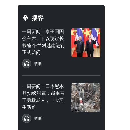
播客
一周要闻：泰王国国
会主席、下议院议长
梭蓬·乍兰对越南进行
正式访问
收听
一周要闻：日本熊本
县7.1级强震：越南劳
工勇救老人，一实习
生遇难
收听