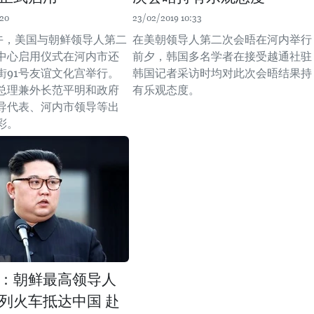
:20
23/02/2019 10:33
下午，美国与朝鲜领导人第二
在美朝领导人第二次会晤在河内举行
中心启用仪式在河内市还
前夕，韩国多名学者在接受越通社驻
街91号友谊文化宫举行。
韩国记者采访时均对此次会晤结果持
总理兼外长范平明和政府
有乐观态度。
导代表、河内市领导等出
彩。
：朝鲜最高领导人
列火车抵达中国 赴