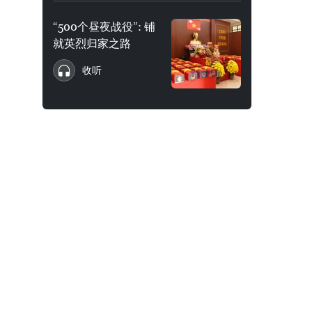
“500个昼夜战役”: 铺
就英烈归家之路
收听